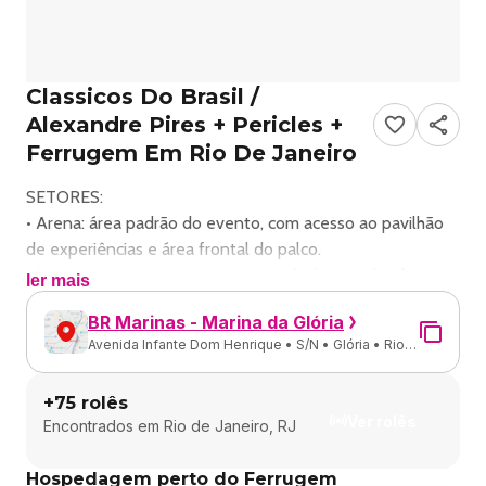
Classicos Do Brasil /
Alexandre Pires + Pericles +
Ferrugem Em Rio De Janeiro
SETORES:
• Arena: área padrão do evento, com acesso ao pavilhão
de experiências e área frontal do palco.
• Lounge: setor premium com entrada, bares e banheiros
ler mais
exclusivos, mobiliários para mais conforto e vista
BR Marinas - Marina da Glória
privilegiada para o palco. Tem acesso à pista e ao pavilhão
Avenida Infante Dom Henrique • S/N • Glória • Rio
de experiências.
de Janeiro - RJ
OUTRAS ÁREAS (Para todos):
+
75
rolês
• PCD: exclusivo para pessoas com deficiência.
Ver rolês
Encontrados em
Rio de Janeiro, RJ
• Pavilhão de Experiências: área coberta com a praça de
alimentação, experiências incríveis, áreas instagramáveis,
Hospedagem perto do Ferrugem
lockers, bares e banheiros.