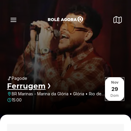
Pagode
Nov
Ferrugem
29
BR Marinas - Marina da Glória • Glória • Rio de
Dom
Janeiro • RJ
15:00