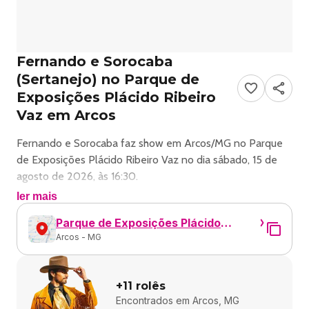
Fernando e Sorocaba
(Sertanejo) no Parque de
Exposições Plácido Ribeiro
Vaz em Arcos
Fernando e Sorocaba faz show em Arcos/MG no Parque
de Exposições Plácido Ribeiro Vaz no dia sábado, 15 de
agosto de 2026, às 16:30.
ler mais
O evento será do estilo Sertanejo e promete reunir fãs
Parque de Exposições Plácido
para uma noite especial de música ao vivo.
Arcos - MG
Ribeiro Vaz
O show acontece no Parque de Exposições Plácido
Ribeiro Vaz, um espaço conhecido por receber eventos na
+
11
rolês
cidade de Arcos.
Encontrados em
Arcos, MG