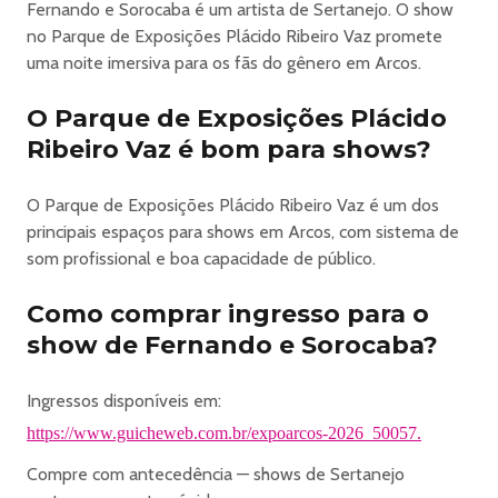
produtores rurais e marcas parceiras encontram no
Fernando e Sorocaba é um artista de Sertanejo. O show
evento uma vitrine estratégica de relacionamento e
no Parque de Exposições Plácido Ribeiro Vaz promete
visibilidade.
uma noite imersiva para os fãs do gênero em Arcos.
A programação artística é outro grande destaque, com
shows que passeiam pelo sertanejo, country e outros
O Parque de Exposições Plácido
estilos populares, proporcionando noites de casa cheia e
Ribeiro Vaz é bom para shows?
forte conexão com o público. Camarotes, lounges e áreas
premium complementam a experiência com conforto,
O Parque de Exposições Plácido Ribeiro Vaz é um dos
serviços exclusivos e ativações de marca.
principais espaços para shows em Arcos, com sistema de
Mais do que uma festa, a ExpoArcos é um ponto de
som profissional e boa capacidade de público.
encontro de gerações — onde a força do campo, a paixão
pelo rodeio e a música se unem para criar momentos
Como comprar ingresso para o
inesquecíveis.
show de Fernando e Sorocaba?
ExpoArcos — tradição, emoção e espetáculo na arena.
Ingressos disponíveis em:
https://www.guicheweb.com.br/expoarcos-2026_50057
https://www.guicheweb.com.br/expoarcos-2026_50057.
Compre com antecedência — shows de Sertanejo