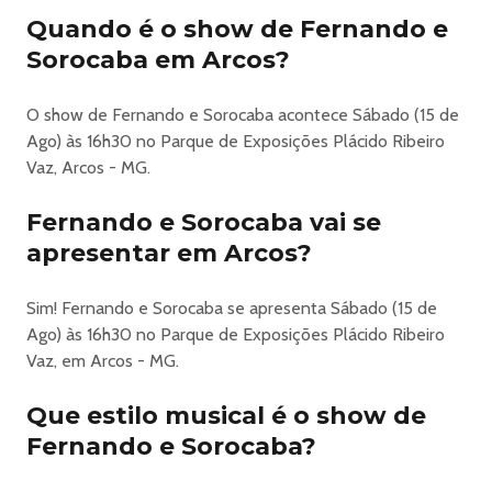
Sorocaba
Quando é o show de Fernando e
Sorocaba em Arcos?
EXPOARCOS
A ExpoArcos se consolida como um dos grandes
O show de Fernando e Sorocaba acontece Sábado (15 de
encontros do agronegócio, da cultura sertaneja e do
Ago) às 16h30 no Parque de Exposições Plácido Ribeiro
entretenimento em Minas Gerais. Realizada na cidade de
Vaz, Arcos - MG.
Arcos, a festa reúne tradição, esporte, música e geração
de negócios em um evento pensado para toda a família.
Fernando e Sorocaba vai se
Com uma estrutura completa e moderna, a ExpoArcos
apresentar em Arcos?
oferece ao público uma experiência imersiva, com rodeio
de alto nível, grandes shows nacionais, provas equestres,
Sim! Fernando e Sorocaba se apresenta Sábado (15 de
atrações culturais e ampla praça de alimentação. A arena
Ago) às 16h30 no Parque de Exposições Plácido Ribeiro
recebe competidores renomados e etapas de destaque
Vaz, em Arcos - MG.
do rodeio brasileiro, elevando o nível técnico e esportivo
do evento.
Que estilo musical é o show de
Além do espetáculo dentro da arena, a ExpoArcos
Fernando e Sorocaba?
movimenta a economia local e regional, fortalecendo o
comércio, o turismo e o setor agropecuário. Empresas,