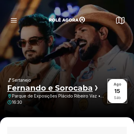
Sertanejo
Ago
Fernando e Sorocaba
15
Parque de Exposições Plácido Ribeiro Vaz •
Sáb
Arcos • MG
16:30