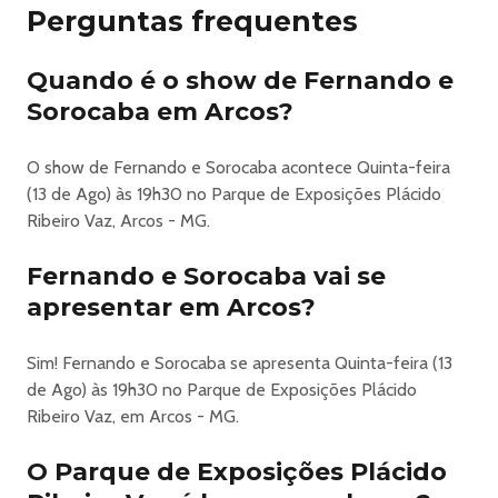
Perguntas frequentes
Expoarcos 2026
Quando é o show de Fernando e
EXPOARCOS
A ExpoArcos se consolida como um dos grandes
Sorocaba em Arcos?
encontros do agronegócio, da cultura sertaneja e do
entretenimento em Minas Gerais. Realizada na cidade de
O show de Fernando e Sorocaba acontece Quinta-feira
Arcos, a festa reúne tradição, esporte, música e geração
(13 de Ago) às 19h30 no Parque de Exposições Plácido
de negócios em um evento pensado para toda a família.
Ribeiro Vaz, Arcos - MG.
Com uma estrutura completa e moderna, a ExpoArcos
oferece ao público uma experiência imersiva, com rodeio
Fernando e Sorocaba vai se
de alto nível, grandes shows nacionais, provas equestres,
apresentar em Arcos?
atrações culturais e ampla praça de alimentação. A arena
recebe competidores renomados e etapas de destaque
Sim! Fernando e Sorocaba se apresenta Quinta-feira (13
do rodeio brasileiro, elevando o nível técnico e esportivo
de Ago) às 19h30 no Parque de Exposições Plácido
do evento.
Ribeiro Vaz, em Arcos - MG.
Além do espetáculo dentro da arena, a ExpoArcos
movimenta a economia local e regional, fortalecendo o
O Parque de Exposições Plácido
comércio, o turismo e o setor agropecuário. Empresas,