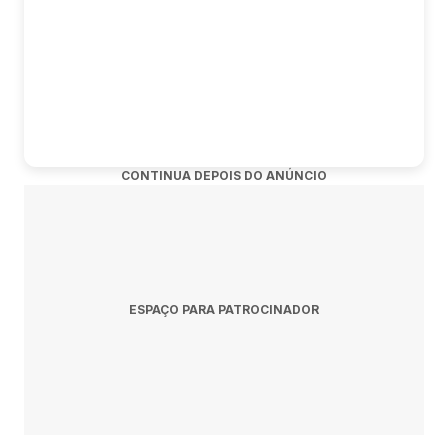
Pergunta: Quando acontece o show de Fernando e
Sorocaba em Arcos?
Resposta: O show acontece quinta-feira, 13 de agosto de
2026 às 19:30.
Pergunta: Onde acontece o evento?
CONTINUA DEPOIS DO ANÚNCIO
Resposta: O evento acontece no Parque de Exposições
Plácido Ribeiro Vaz em Arcos.
Pergunta: Onde comprar ingressos?
ESPAÇO PARA PATROCINADOR
Resposta: Os ingressos podem ser adquiridos no link
oficial do evento:
https://www.guicheweb.com.br/expoarcos-2026_50057.