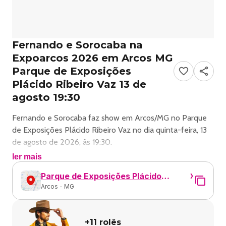
Fernando e Sorocaba na
Expoarcos 2026 em Arcos MG
Parque de Exposições
Plácido Ribeiro Vaz 13 de
agosto 19:30
Fernando e Sorocaba faz show em Arcos/MG no Parque
de Exposições Plácido Ribeiro Vaz no dia quinta-feira, 13
de agosto de 2026, às 19:30.
ler mais
O evento será do estilo Sertanejo e promete reunir fãs
Parque de Exposições Plácido
para uma noite especial de música ao vivo.
Arcos - MG
Ribeiro Vaz
O show acontece no Parque de Exposições Plácido
Ribeiro Vaz, um espaço conhecido por receber eventos na
+
11
rolês