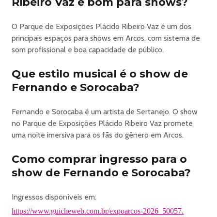
Ribeiro Vaz é bom para shows?
produtores rurais e marcas parceiras encontram no
evento uma vitrine estratégica de relacionamento e
O Parque de Exposições Plácido Ribeiro Vaz é um dos
visibilidade.
principais espaços para shows em Arcos, com sistema de
A programação artística é outro grande destaque, com
som profissional e boa capacidade de público.
shows que passeiam pelo sertanejo, country e outros
estilos populares, proporcionando noites de casa cheia e
Que estilo musical é o show de
forte conexão com o público. Camarotes, lounges e áreas
premium complementam a experiência com conforto,
Fernando e Sorocaba?
serviços exclusivos e ativações de marca.
Mais do que uma festa, a ExpoArcos é um ponto de
Fernando e Sorocaba é um artista de Sertanejo. O show
encontro de gerações — onde a força do campo, a paixão
no Parque de Exposições Plácido Ribeiro Vaz promete
pelo rodeio e a música se unem para criar momentos
uma noite imersiva para os fãs do gênero em Arcos.
inesquecíveis.
ExpoArcos — tradição, emoção e espetáculo na arena.
Como comprar ingresso para o
show de Fernando e Sorocaba?
https://www.guicheweb.com.br/expoarcos-2026_50057
Ingressos disponíveis em:
https://www.guicheweb.com.br/expoarcos-2026_50057.