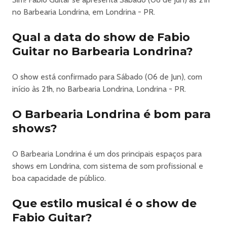
1 em cada item do bar, para ajudar a pagar o
no Barbearia Londrina, em Londrina - PR.
custos dos artistas. Também contamos com sua
contribuição espontânea na caixinha do bar, débito,
Qual a data do show de Fabio
crédito, PIX ou dinheiro, e ajuda o rolê
continuar. Chave pix barbearialondrina@hotmail.com
Guitar no Barbearia Londrina?
Cartaz: demetriusjimme
O show está confirmado para Sábado (06 de Jun), com
início às 21h, no Barbearia Londrina, Londrina - PR.
O Barbearia Londrina é bom para
shows?
O Barbearia Londrina é um dos principais espaços para
shows em Londrina, com sistema de som profissional e
boa capacidade de público.
Que estilo musical é o show de
Fabio Guitar?