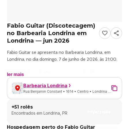
Fabio Guitar (Discotecagem)
no Barbearia Londrina em
Londrina — jun 2026
Fabio Guitar se apresenta no Barbearia Londrina, em
Londrina, no dia domingo, 7 de junho de 2026, às 21:00.
O show é do estilo Discotecagem e reúne fãs para uma
ler mais
noite de música ao vivo.
Barbearia Londrina
Rua Benjamin Constant • 1614 • Centro • Londrina -
Endereço: R. Benjamin Constant, 1614 - Centro, Londrina -
PR
PR, 86020-320, Brasil.
+
51
rolês
Ver rolês
Encontrados em
Londrina, PR
Consulte informações e ingressos nos canais oficiais do
evento.
Hospedagem perto do Fabio Guitar