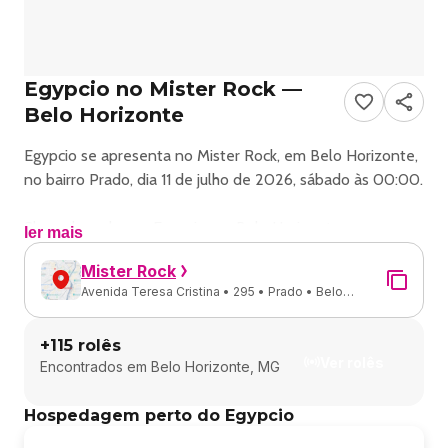
Egypcio no Mister Rock —
Belo Horizonte
Egypcio se apresenta no Mister Rock, em Belo Horizonte,
no bairro Prado, dia 11 de julho de 2026, sábado às 00:00.
Show de rock com Egypcio em Belo Horizonte.
ler mais
Mister Rock
Endereço: Avenida Tereza Cristina, 295 - Prado.
Avenida Teresa Cristina • 295 • Prado • Belo
Horizonte - MG
Ingressos e valores: consulte os canais oficiais do evento.
+
115
rolês
Ver rolês
Encontrados em
Belo Horizonte, MG
🎸🔥 DIA MUNDIAL DO ROCK 2026 🔥🎸
Hospedagem perto do Egypcio
CPM 22 – Turnê 30 Anos • Camisa de Vênus – Turnê 40
Anos dos discos Viva e Correndo o Risco • Sergio Britto