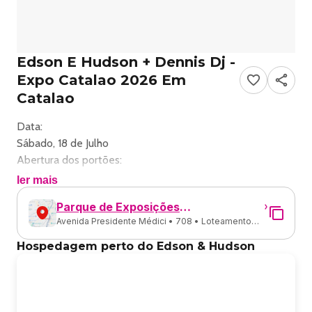
Edson E Hudson + Dennis Dj -
Expo Catalao 2026 Em
Catalao
Data:
Sábado, 18 de Julho
Abertura dos portões:
20h00
ler mais
Abertura das vendas:
Parque de Exposições
Local:
Avenida Presidente Médici • 708 • Loteamento
Agropecuárias Waldivino José
Pq. Exposições Waldivino Duarte - Catalão, GO
Santa Cruz • Catalão - GO
Duarte
______________________________________
Hospedagem perto do Edson & Hudson
Instagram do evento
@expocatalao
______________________________________
Descrição do evento