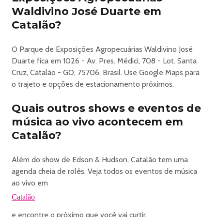
Waldivino José Duarte em
que representem risco à segurança do público;
• Máscaras que cubram total ou parcialmente o rosto;
Catalão?
• Animais de estimação (qualquer espécie).
Demais itens proibidos e permitidos serão divulgados nas
O Parque de Exposições Agropecuárias Waldivino José
redes sociais oficiais do evento.
Duarte fica em 1026 - Av. Pres. Médici, 708 - Lot. Santa
______________________________________
Cruz, Catalão - GO, 75706, Brasil. Use Google Maps para
Informações importantes
o trajeto e opções de estacionamento próximos.
• A Q2 Ingressos não faz parte da organização do
evento e não se responsabiliza pelo mesmo em nenhum
Quais outros shows e eventos de
nível, assim como não se responsabiliza pelas
música ao vivo acontecem em
informações emitidas pelos organizadores. Possíveis
Catalão?
mudanças de horário ou local são de responsabilidade do
organizador.
Além do show de Edson & Hudson, Catalão tem uma
• O organizador e produtor do evento mencionado é
agenda cheia de rolês. Veja todos os eventos de música
exclusivamente responsável pelo evento e pela
ao vivo em
conformidade legal e normativa aplicável, como, por
exemplo, mas não se limitando a: (i) alvará de autorização
Catalão
para realização do evento; (ii) licença de funcionamento;
e encontre o próximo que você vai curtir.