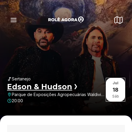
Sertanejo
Jul
Edson & Hudson
18
Parque de Exposições Agropecuárias Waldivino
Sáb
José Duarte • Loteamento Santa Cruz • Catalão
20:00
• GO