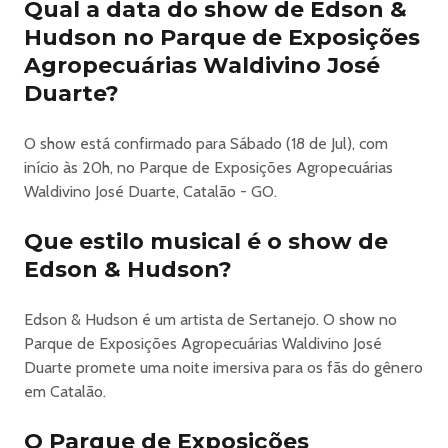
Qual a data do show de Edson &
sem burocracia.
Hudson no Parque de Exposições
Como funciona:
1. Acesse a aba "Meus Ingressos" no site.
Agropecuárias Waldivino José
2. Selecione o ingresso desejado.
Duarte?
3. Insira os dados do novo titular.
4. O novo titular receberá a solicitação e deverá aceitar os
O show está confirmado para Sábado (18 de Jul), com
termos de uso pelo APP Q2 Ingressos para
início às 20h, no Parque de Exposições Agropecuárias
concluir a transferência.
Waldivino José Duarte, Catalão - GO.
Importante:
• A transferência pode ser realizada até 12 horas antes
Que estilo musical é o show de
do início do evento.
Edson & Hudson?
• O novo titular poderá visualizar todas as informações
do ingresso.
Edson & Hudson é um artista de Sertanejo. O show no
• Após a conclusão da transferência, não será possível
Parque de Exposições Agropecuárias Waldivino José
solicitar o cancelamento.
Duarte promete uma noite imersiva para os fãs do gênero
Essa novidade veio para facilitar ainda mais sua
em Catalão.
experiência, tornando o processo mais ágil e reduzindo a
necessidade de suporte manual. Aproveite!
O Parque de Exposições