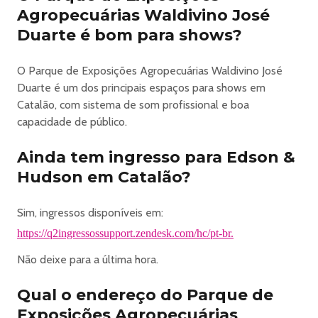
Agropecuárias Waldivino José
https://q2ingressos.com.br/termos-de-transferencia
Duarte é bom para shows?
______________________________________
O Parque de Exposições Agropecuárias Waldivino José
Objetos proibidos
Duarte é um dos principais espaços para shows em
•
Catalão, com sistema de som profissional e boa
Drogas, substâncias ilegais ou armas de qualquer tipo;
capacidade de público.
• Copos, garrafas ou vasilhames de vidro, metal ou
plástico (mesmo que vazios);
Ainda tem ingresso para Edson &
• Objetos cortantes, pontiagudos ou que possam
Hudson em Catalão?
causar ferimentos;
• Cosméticos e perfumes em embalagens de vidro ou
Sim, ingressos disponíveis em:
metal;
• Substâncias tóxicas, fogos de artifício, sprays de
https://q2ingressossupport.zendesk.com/hc/pt-br.
espuma e inflamáveis em geral;
Não deixe para a última hora.
• Capacetes de moto ou similares;
• Alimentos ou bebidas adquiridos fora do evento
Qual o endereço do Parque de
(exceto mediante apresentação de receita médica);
Exposições Agropecuárias
• Roupas ou acessórios com partes pontiagudas ou