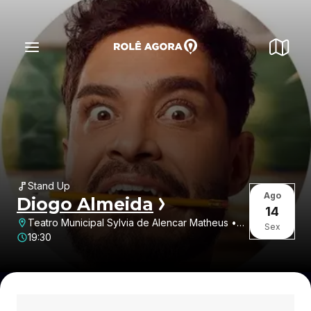
Stand Up
Ago
Diogo Almeida
14
Teatro Municipal Sylvia de Alencar Matheus •
Sex
Centro • Vinhedo • SP
19:30