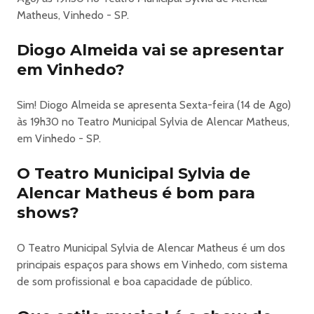
Doadores Regulares de Sangue
Matheus, Vinhedo - SP.
O benefício de meia-entrada é assegurado para 40% do
total de ingressos disponíveis para cada evento,
Diogo Almeida vai se apresentar
conforme o Decreto nº 8.537/15.
em Vinhedo?
AS REDES SOCIAIS​​​​
Instagram:
Sim! Diogo Almeida se apresenta Sexta-feira (14 de Ago)
https://www.instagram.com/odiogoalmeida/
às 19h30 no Teatro Municipal Sylvia de Alencar Matheus,
em Vinhedo - SP.
YouTube:
O Teatro Municipal Sylvia de
https://www.youtube.com/c/DiogoAlmeidaOficial
Alencar Matheus é bom para
shows?
Realização Nacional: Plauz Produções
O Teatro Municipal Sylvia de Alencar Matheus é um dos
https://bileto.sympla.com.br/event/121567
principais espaços para shows em Vinhedo, com sistema
de som profissional e boa capacidade de público.