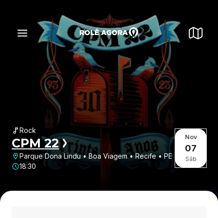
Rock
Nov
CPM 22
07
Parque Dona Lindu • Boa Viagem • Recife • PE
Sáb
18:30