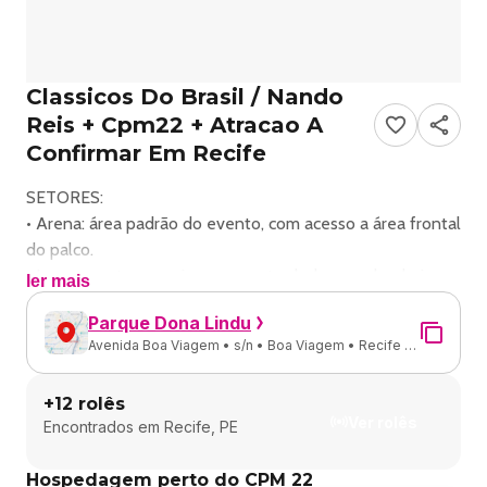
Classicos Do Brasil / Nando
Reis + Cpm22 + Atracao A
Confirmar Em Recife
SETORES:
• Arena: área padrão do evento, com acesso a área frontal
do palco.
• Lounge: setor premium com entrada, bares e banheiros
ler mais
exclusivos, mobiliários para mais conforto e vista
Parque Dona Lindu
privilegiada para o palco.
Avenida Boa Viagem • s/n • Boa Viagem • Recife -
• PCD: exclusivo para pessoas com deficiência.
PE
Saiba tudo em: www.classicosdobrasilfestival.com.br
+
12
rolês
Siga-nos no Instagram, Facebook e Tiktok:
Ver rolês
Encontrados em
Recife, PE
@classicosdobrasil.festival
SAC:
Hospedagem perto do CPM 22
[email protected]