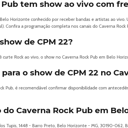
 Pub tem show ao vivo com fr
Falashi, Eric Martin, Ripper Owens e Jeff Scott Soto
elo Horizonte conhecido por receber bandas e artistas ao vivo.
Jul). Confira a programação completa nos canais do Caverna Rock 
ristina 295 - Prado
o show de CPM 22?
 curte Rock ao vivo, o show no Caverna Rock Pub em Belo Horiz
r para o show de CPM 22 no Ca
ck Pub, é recomendável confirmar disponibilidade com antecedê
o do Caverna Rock Pub em Belo
s Tupis, 1448 - Barro Preto, Belo Horizonte - MG, 30190-062, B