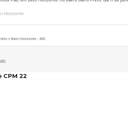
o Horizonte.
arro Preto, Belo Horizonte - MG, 30190-062, Brasil.
Preto • Belo Horizonte - MG
nais oficiais do evento.
Rock Pub:
 MG
d and Queen
o CPM 22
yd and Zeppelin com as bandas Pink Floyd Collection e Galileo (
SSO DO SYMPLA até 21h (depois R$12)