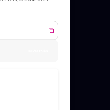
Ver rolês
Queen).