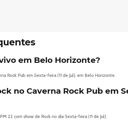
s)
cional 80s/90s
SSO DO SYMPLA até 19h (depois R$12)
s de 18 anos (mesmo acompanhados dos pais ou responsáveis)
quentes
 locomotivegunstributo bandadonaodeteh
vivo em Belo Horizonte?
na Rock Pub em Sexta-feira (11 de Jul), em Belo Horizonte.
k no Caverna Rock Pub em Sex
M 22 com show de Rock no dia Sexta-feira (11 de Jul).
ata!)
k com CPM 22, Camisa de Vênus, Matanza Ritual, Sergio Britto (do