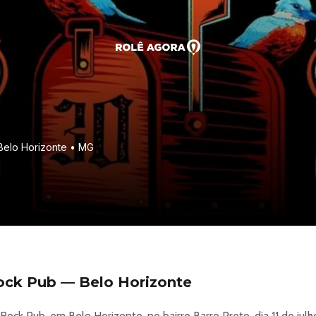
Belo Horizonte • MG
ock Pub — Belo Horizonte
ck Pub, em Belo Horizonte, no bairro Barro Preto, dia 11 de jul