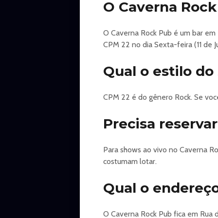
O Caverna Rock
17/07 - Masters of Voices com Edu 
25/07 - Fábio Lione
O Caverna Rock Pub é um bar em B
CPM 22 no dia Sexta-feira (11 de 
📍 Mister Rock - Avenida Tereza C
Informações: (31) 992387499
Qual o estilo d
#misterrock
CPM 22 é do gênero Rock. Se você
Precisa reserva
Para shows ao vivo no Caverna Ro
costumam lotar.
Qual o endereç
O Caverna Rock Pub fica em Rua do