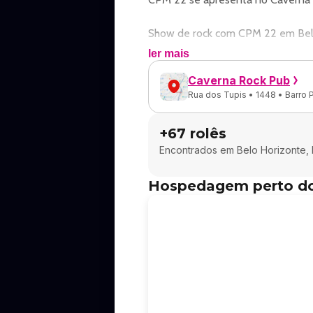
Show de rock com CPM 22 em Bel
ler mais
Endereço: Rua dos Tupis, 1448 - B
Caverna Rock Pub
Rua dos Tupis • 1448 • Barro 
Ingressos e valores: consulte os ca
+
67
rolês
Programação da Semana Caverna 
Encontrados em
Belo Horizonte,
👉 Sexta - 12/06 - Especial Floy
Hospedagem perto d
Nessa sexta tem tem Especial Flo
20h - Abertura da casa
22h- Pink Floyd Collection
00h00 - Galileo (Queen)
⚡ ENTRADA GRATUITA COM INGRE