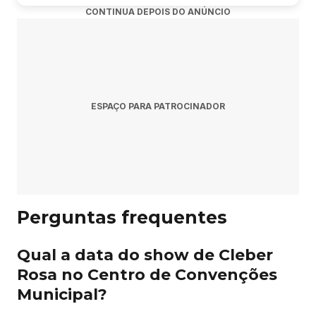
toda a família, cheio de bom humor, improviso e histórias
CONTINUA DEPOIS DO ANÚNCIO
do dia a dia que todo brasileiro vai se identificar.
É risada garantida do começo ao fim!
https://megabilheteria.com/evento?id=20260520164523
ESPAÇO PARA PATROCINADOR
Perguntas frequentes
Qual a data do show de Cleber
Rosa no Centro de Convenções
Municipal?