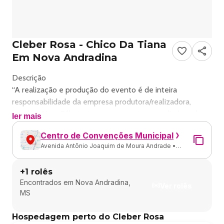
Cleber Rosa - Chico Da Tiana
Em Nova Andradina
Descrição
“A realização e produção do evento é de inteira
responsabilidade da empresa produtora/realizadora,
sendo a MegaBilheteria.com apenas intermediadora da
ler mais
venda dos ingressos!”
Centro de Convenções Municipal
INGRESSO ONLINE: APRESENTE NA TELA DO CELULAR,
Avenida Antônio Joaquim de Moura Andrade •
A VALIDAÇÃO SERÁ FEITA VIA "QR CODE", NÃO
Centro • Nova Andradina - MS
REPASSE SEU "QR CODE" A NINGUÉM, É DE SUA
+
1
rolês
RESPONSABILIDADE O USO E PRESERVAÇÃO DO
Encontrados em
Nova Andradina,
MESMO.
Ver rolês
MS
**PROIBIDA ENTRADA APÓS O INÍCIO DO
ESPETÁCULO**
Hospedagem perto do Cleber Rosa
**TIPOS DE INGRESSOS**