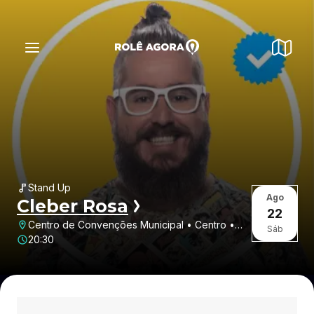
Stand Up
Ago
Cleber Rosa
22
Centro de Convenções Municipal • Centro •
Sáb
Nova Andradina • MS
20:30