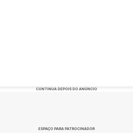
oberta com a praça de alimentação, experiências incríveis, áreas in
silfestival.com.br
Tiktok: @classicosdobrasil.festival
Dom Henrique, S/N - Glória, Rio de Janeiro - RJ
udantes, pessoas com deficiência e acompanhante, jovens de baix
assicos-do-brasil-fabio-jr-roupa-nova-paulo-ricardo-05-de-dezembro
CONTINUA DEPOIS DO ANÚNCIO
ESPAÇO PARA PATROCINADOR