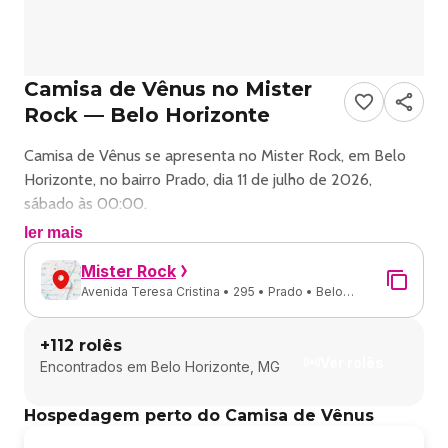
Camisa de Vênus no Mister
Rock — Belo Horizonte
Camisa de Vênus se apresenta no Mister Rock, em Belo
Horizonte, no bairro Prado, dia 11 de julho de 2026,
sábado às 00:00.
ler mais
Show de rock com Camisa de Vênus em Belo Horizonte.
Mister Rock
Avenida Teresa Cristina • 295 • Prado • Belo
Endereço: Avenida Tereza Cristina, 295 - Prado.
Horizonte - MG
+
112
rolês
Ingressos e valores: consulte os canais oficiais do evento.
Ver rolês
Encontrados em
Belo Horizonte, MG
TIANASTÁCIA CONFIRMADO NO DIA MUNDIAL DO
Hospedagem perto do Camisa de Vênus
ROCK!