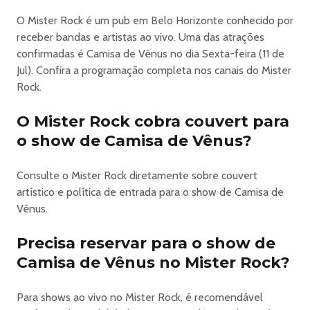
* Permitido a entrada de menores de idade
O Mister Rock é um pub em Belo Horizonte conhecido por
acompanhados dos pais e com ingresso.
receber bandas e artistas ao vivo. Uma das atrações
* Espaço Kids fica na área externa do shopping e do
confirmadas é Camisa de Vênus no dia Sexta-feira (11 de
evento.
Jul). Confira a programação completa nos canais do Mister
* Teremos venda de copos do evento
Rock.
Informações: 31 992387499
O Mister Rock cobra couvert para
o show de Camisa de Vênus?
Consulte o Mister Rock diretamente sobre couvert
artístico e política de entrada para o show de Camisa de
Vênus.
Precisa reservar para o show de
Camisa de Vênus no Mister Rock?
Para shows ao vivo no Mister Rock, é recomendável