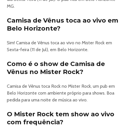
- Egypcio do Tihuana
MG.
- Tianastacia
- Carne Nua e Bauxita
Camisa de Vênus toca ao vivo em
- Pretty (Pitty)
Belo Horizonte?
- Live in Park e convidados, tocando Linkin Park, System
of a Down e Slipknot
Sim! Camisa de Vênus toca ao vivo no Mister Rock em
Sexta-feira (11 de Jul), em Belo Horizonte.
🎟️ INGRESSOS PROMOCIONAIS LIMITADOS
Como é o show de Camisa de
- Passaporte 2 dias Meia e Solidário Promo R$50
Vênus no Mister Rock?
- Passaporte 2 dias Inteira Promo R$100
- Ingresso 1 dia (11/07) Meia e Solidário Promo R$30
- Ingresso 1 dia (12/07) Meia e Solidário Promo R$30
Camisa de Vênus toca Rock no Mister Rock, um pub em
- Ingresso Inteira (11/07 ou 12/07) Promo R$60
Belo Horizonte com ambiente próprio para shows. Boa
pedida para uma noite de música ao vivo.
Adquira seu ingresso Promocional antes que acabe!
O Mister Rock tem show ao vivo
* Evento com 2 palcos
com frequência?
* Praça de Alimentação