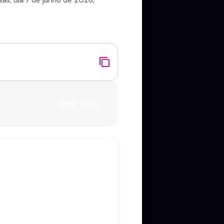
Ver rolês
lla.
anodomings andersonze05