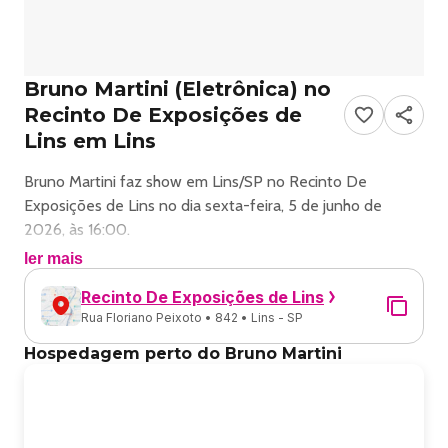
Bruno Martini (Eletrônica) no
Recinto De Exposições de
Lins em Lins
Bruno Martini faz show em Lins/SP no Recinto De
Exposições de Lins no dia sexta-feira, 5 de junho de
2026, às 16:00.
ler mais
O evento será do estilo Eletrônica e promete reunir fãs
Recinto De Exposições de Lins
para uma noite especial de música ao vivo.
Rua Floriano Peixoto • 842 • Lins - SP
O show acontece no Recinto De Exposições de Lins, um
Hospedagem perto do Bruno Martini
espaço conhecido por receber eventos na cidade de Lins.
Endereço: 866, - Rua Floriano Peixoto, 842 - Lins, SP,
16404, Brasil.