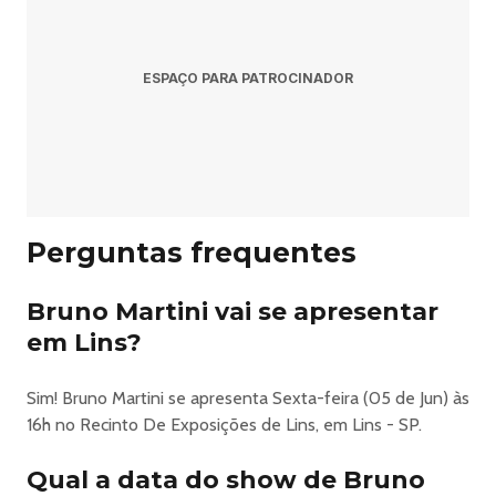
Resposta: O evento acontece no Recinto De Exposições
de Lins em Lins.
ESPAÇO PARA PATROCINADOR
Pergunta: Onde comprar ingressos?
Resposta: Os ingressos podem ser adquiridos no link
oficial do evento:
https://www.ingresse.com/lins-rodeio-festival.
Perguntas frequentes
Bruno Martini vai se apresentar
Lins Rodeio Festival Em Lins - Natanzinho Lima + Bruno
em Lins?
Martini
Sim! Bruno Martini se apresenta Sexta-feira (05 de Jun) às
De 03 a 06 de Junho, um encontro marcado, Lins!
16h no Recinto De Exposições de Lins, em Lins - SP.
O chão vai tremer de novo!
Mais uma da MP PROMOÇÕES!"
Qual a data do show de Bruno