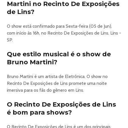
Menor de 18 anos acompanhado por um responsável!
Martini no Recinto De Exposições
Crianças até 10 anos entrada franca.
de Lins?
Adultos acima de 60 anos entrada franca.
No Instagram @linsrodeiofestival nós temos posts com
O show está confirmado para Sexta-feira (05 de Jun),
duvidas frequentes, caso ainda você tenha duvida entre
com início às 16h, no Recinto De Exposições de Lins, Lins -
em contato com o SAC da MP Promoções +55 (11) 97266-
SP.
4950
Que estilo musical é o show de
https://www.ingresse.com/lins-rodeio-festival
Bruno Martini?
Bruno Martini é um artista de Eletrônica. O show no
Recinto De Exposições de Lins promete uma noite
imersiva para os fãs do gênero em Lins.
O Recinto De Exposições de Lins
é bom para shows?
O Recinto De Exposições de Lins é um dos principais