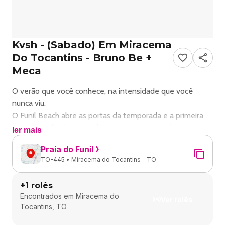
Kvsh - (Sabado) Em Miracema
Do Tocantins - Bruno Be +
Meca
O verão que você conhece, na intensidade que você
nunca viu.
O Funil Beach abre as portas da temporada e a primeira
atração acaba de desembarcar no nosso paraíso.
ler mais
Prepare-se para um set exclusivo,
Praia do Funil
trazendo as batidas que estão dominando as pistas do
TO-445 • Miracema do Tocantins - TO
mundo direto para o
Tocantins.
+
1
rolês
Muito mais que um evento, um lifestyle. Drink na mão e o
Encontrados em
Miracema do
pôr
Ver rolês
Tocantins, TO
do sol mais icônico do estado como cenário.
Praia do Funil – Onde o