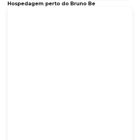
Hospedagem perto do Bruno Be
luxo encontra a natureza.
Ingressos Limitados
Prepare seus óculos de sol. O ápice da temporada
começa
aqui.
#PraiaDoFunil #BeachClub #Tocantins
#VerãoTocantinense #MusicaEletronica #SunsetParty
#LineUp
https://www.sympla.com.br/evento/kvsh-25-de-julho-
sabado/3375163