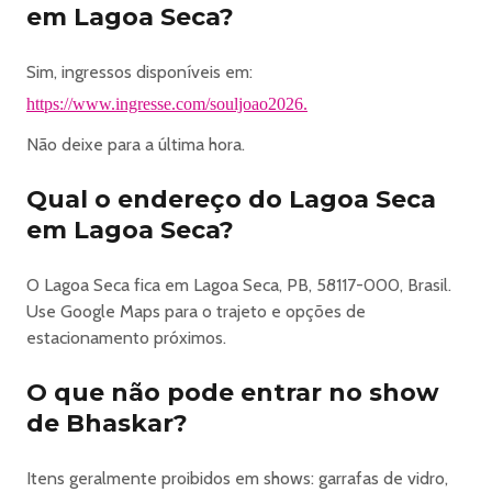
sujeito a condições climáticas.
em Lagoa Seca?
Compre seu ingresso aqui
.
Sim, ingressos disponíveis em:
https://www.ingresse.com/souljoao2026.
Não deixe para a última hora.
Qual o endereço do Lagoa Seca
em Lagoa Seca?
O Lagoa Seca fica em Lagoa Seca, PB, 58117-000, Brasil.
Use Google Maps para o trajeto e opções de
estacionamento próximos.
O que não pode entrar no show
de Bhaskar?
Itens geralmente proibidos em shows: garrafas de vidro,