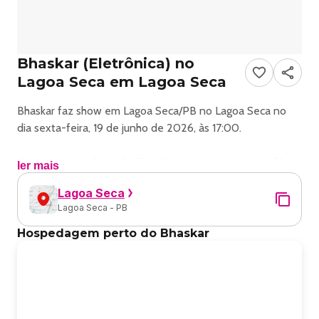
Bhaskar (Eletrônica) no
Lagoa Seca em Lagoa Seca
Bhaskar faz show em Lagoa Seca/PB no Lagoa Seca no
dia sexta-feira, 19 de junho de 2026, às 17:00.
O evento será do estilo Eletrônica e promete reunir fãs
ler mais
para uma noite especial de música ao vivo.
Lagoa Seca
Lagoa Seca - PB
O show acontece no Lagoa Seca, um espaço conhecido
por receber eventos na cidade de Lagoa Seca.
Hospedagem perto do Bhaskar
Endereço: Lagoa Seca, PB, 58117-000, Brasil.
Ingressos disponíveis pelo ingresse. Confira no link oficial
do evento: