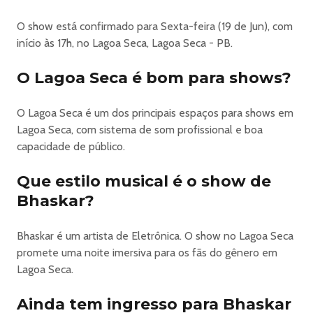
HORÁRIO:
O show está confirmado para Sexta-feira (19 de Jun), com
20h
início às 17h, no Lagoa Seca, Lagoa Seca - PB.
🎤
Sobre o Evento
O Lagoa Seca é bom para shows?
O Soul João 2026 em Lagoa Seca é um festival vibrante
que reúne grandes nomes da música eletrônica e do forró.
O Lagoa Seca é um dos principais espaços para shows em
Com artistas renomados como Bhaskar, Illusionize e
Lagoa Seca, com sistema de som profissional e boa
Wesley Safadão, o evento promete uma experiência
capacidade de público.
musical inesquecível.
🎵
Que estilo musical é o show de
O que esperar
Bhaskar?
Espere por uma atmosfera eletrizante com performances
energéticas e uma mistura de ritmos que vão do
eletrônico ao tradicional forró. Prepare-se para dançar e
Bhaskar é um artista de Eletrônica. O show no Lagoa Seca
se divertir ao som de grandes hits.
promete uma noite imersiva para os fãs do gênero em
📅
Lagoa Seca.
Informações Importantes
Classificação etária não especificada. Evento ao ar livre,
Ainda tem ingresso para Bhaskar