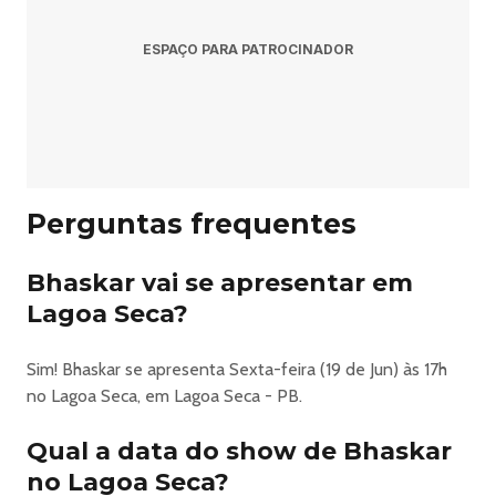
Pergunta: Onde comprar ingressos?
ESPAÇO PARA PATROCINADOR
Resposta: Os ingressos podem ser adquiridos no link
oficial do evento:
https://www.ingresse.com/souljoao2026.
Perguntas frequentes
Soul Joao 2026 Em Lagoa Seca - Bhaskar + Illusionize +
Bhaskar vai se apresentar em
Departamento + Jessica Brankka + Sarah Stenzel +
Afterclap + Jopin
Lagoa Seca?
🎶
Sim! Bhaskar se apresenta Sexta-feira (19 de Jun) às 17h
Informações do Evento
no Lagoa Seca, em Lagoa Seca - PB.
DATA:
19 e 20 de junho de 2026
Qual a data do show de Bhaskar
LOCAL:
no Lagoa Seca?
Lagoa Seca 🌟