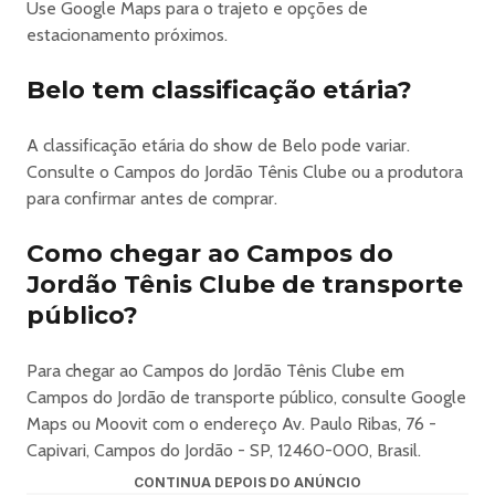
Use Google Maps para o trajeto e opções de
estacionamento próximos.
https://www.bilheteriadigital.com/campos-do-jordao-winter-
2026
Belo tem classificação etária?
A classificação etária do show de Belo pode variar.
Consulte o Campos do Jordão Tênis Clube ou a produtora
para confirmar antes de comprar.
Como chegar ao Campos do
Jordão Tênis Clube de transporte
público?
Para chegar ao Campos do Jordão Tênis Clube em
Campos do Jordão de transporte público, consulte Google
Maps ou Moovit com o endereço Av. Paulo Ribas, 76 -
Capivari, Campos do Jordão - SP, 12460-000, Brasil.
CONTINUA DEPOIS DO ANÚNCIO