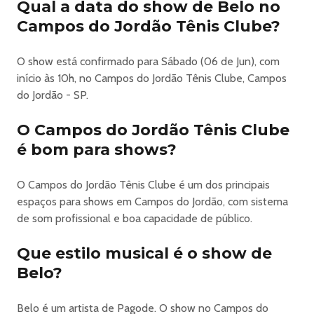
Qual a data do show de Belo no
Campos Do Jordao Winter Festival Em Campos Do Jordao
Campos do Jordão Tênis Clube?
- Pixote + Belo
O show está confirmado para Sábado (06 de Jun), com
🔥 CAMPOS DO JORDÃO WINTER FESTIVAL
início às 10h, no Campos do Jordão Tênis Clube, Campos
O inverno ganha uma nova experiência nas montanhas ❄️
do Jordão - SP.
🏔️
📍 Tênis Clube de Campos do Jordão
O Campos do Jordão Tênis Clube
📅 05 e 06 de Junho a partir das 13:00 hs
é bom para shows?
Classificação: 18 anos | Menores somente acompanhando
com os responsáveis.
O Campos do Jordão Tênis Clube é um dos principais
⸻
espaços para shows em Campos do Jordão, com sistema
SEXTA • 05/06
de som profissional e boa capacidade de público.
🔥 BEEF TOUR • Churrasco Experience
🍖 Open Food a partir das 13h
Que estilo musical é o show de
🎤 Edson & Hudson – 30 anos
Belo?
🎧 Baile do Presidente a partir das 17h
🔥 MC Cabelinho
⸻
Belo é um artista de Pagode. O show no Campos do