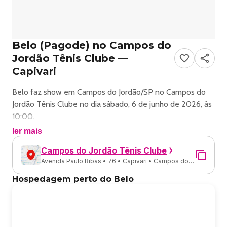
Belo (Pagode) no Campos do
Jordão Tênis Clube —
Capivari
Belo faz show em Campos do Jordão/SP no Campos do
Jordão Tênis Clube no dia sábado, 6 de junho de 2026, às
10:00.
ler mais
O evento será do estilo Pagode e promete reunir fãs para
Campos do Jordão Tênis Clube
uma noite especial de música ao vivo.
Avenida Paulo Ribas • 76 • Capivari • Campos do
Jordão - SP
O show acontece no Campos do Jordão Tênis Clube, um
Hospedagem perto do Belo
espaço conhecido por receber eventos na cidade de
Campos do Jordão.
Endereço: Av. Paulo Ribas, 76 - Capivari, Campos do