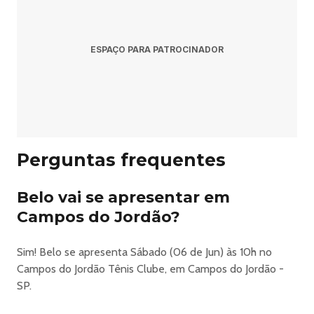
Pergunta: Quando acontece o show de Belo em Campos
do Jordão?
ESPAÇO PARA PATROCINADOR
Resposta: O show acontece sábado, 6 de junho de 2026
às 10:00.
Pergunta: Onde acontece o evento?
Resposta: O evento acontece no Campos do Jordão Tênis
Perguntas frequentes
Clube em Campos do Jordão.
Pergunta: Onde comprar ingressos?
Belo vai se apresentar em
Campos do Jordão?
Resposta: Os ingressos podem ser adquiridos no link
oficial do evento:
Sim! Belo se apresenta Sábado (06 de Jun) às 10h no
https://www.bilheteriadigital.com/campos-do-jordao-winter-
Campos do Jordão Tênis Clube, em Campos do Jordão -
2026.
SP.