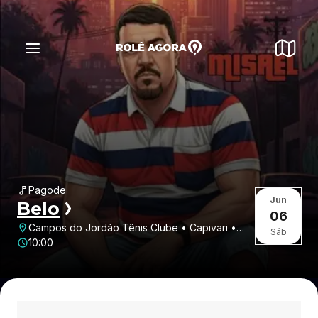
Pagode
Jun
Belo
06
Campos do Jordão Tênis Clube • Capivari •
Sáb
Campos do Jordão • SP
10:00