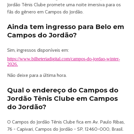
🎶 SÁBADO • 06/06
Jordão Tênis Clube promete uma noite imersiva para os
ME LEVA FESTIVAL
fãs do gênero em Campos do Jordão.
🎤 Belo (pela primeira vez em Campos)
Ainda tem ingresso para Belo em
🎤 Pixote
• bandas convidadas
Campos do Jordão?
⸻
🚀 MAIS QUE UM EVENTO
Sim, ingressos disponíveis em:
Uma experiência completa com gastronomia, música e
https://www.bilheteriadigital.com/campos-do-jordao-winter-
atmosfera única em um dos destinos mais desejados do
2026.
Brasil.
Não deixe para a última hora.
⸻
🎟️ LANÇAMENTO DAS VENDAS – 16/04
Qual o endereço do Campos do
⏰ 11h pré-cadastro | 12h venda geral
Jordão Tênis Clube em Campos
🔗 Link na bio ou camposwinterfestival.com.br
⸻
do Jordão?
Garanta seu lugar. O inverno começa aqui. ❄️🔥
#CamposDoJordão #WinterFestival
O Campos do Jordão Tênis Clube fica em Av. Paulo Ribas,
#ExperiênciaPremium #InvernoNasMontanhas
76 - Capivari, Campos do Jordão - SP, 12460-000, Brasil.
#OpenFood #Shows #Campos2026