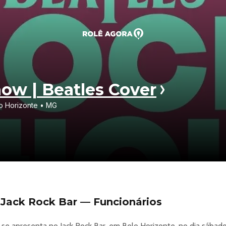
ow | Beatles Cover
lo Horizonte • MG
Jack Rock Bar — Funcionários
se apresenta no Jack Rock Bar, em Belo Horizonte, no dia sábado