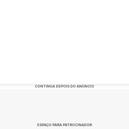
p de 2026!
k Rock Bar e nacidade apresentam a 4ª edição com diversas exper
CONTINUA DEPOIS DO ANÚNCIO
ESPAÇO PARA PATROCINADOR