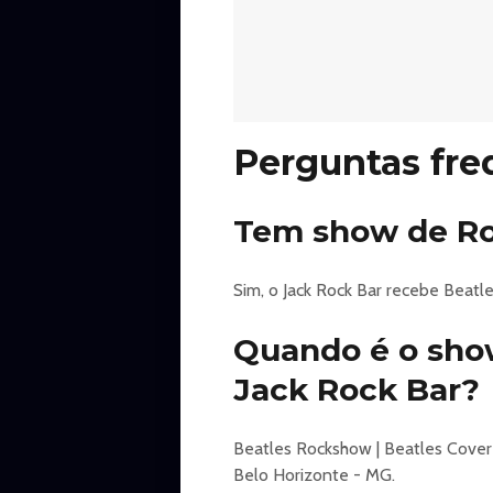
Um sábado pra chegar cedo e apr
Pra curtir com a família, com os am
Venha viver essa experiência únic
Perguntas fre
🎟️ Ingressos no Sympla – link na b
#jackrockbar #cidadejunina2026 
Tem show de Ro
Sim, o Jack Rock Bar recebe Beatl
Quando é o show
Jack Rock Bar?
Beatles Rockshow | Beatles Cover s
Belo Horizonte - MG.