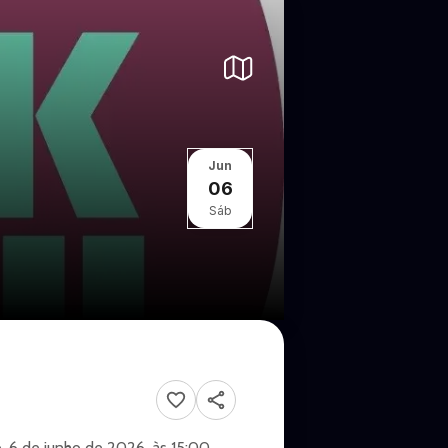
Jun
06
Sáb
, 6 de junho de 2026, às 15:00.