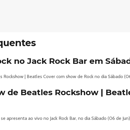
oveitar cada momento.
igos, ao som de muito rock n’ roll.
a com a gente. 🔥
quentes
io
#cidadedorock #rockbh
ck no Jack Rock Bar em Sábad
es Rockshow | Beatles Cover com show de Rock no dia Sábado (06 
 de Beatles Rockshow | Beatl
e apresenta ao vivo no Jack Rock Bar, no dia Sábado (06 de Jun) a