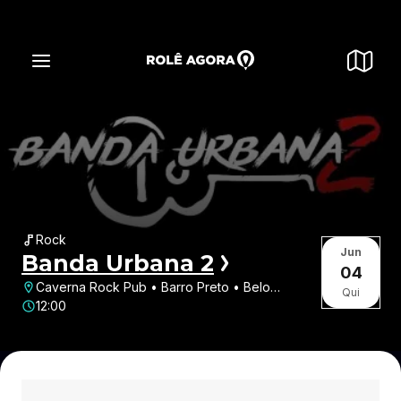
Rock
Jun
Banda Urbana 2
04
Caverna Rock Pub • Barro Preto • Belo
Qui
Horizonte • MG
12:00