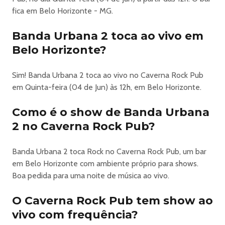
🔞 Permitida a entrada de menores de 18 anos
fica em Belo Horizonte - MG.
(acompanhados dos pais_
Banda Urbana 2 toca ao vivo em
👉 Sexta - 05/06 - Especial Sepultura
Belo Horizonte?
Nessa sexta tem tem Especial Sepultura com as bandas
Sim! Banda Urbana 2 toca ao vivo no Caverna Rock Pub
Sepultura Legacy, Militia (Metallica) e Extinction
em Quinta-feira (04 de Jun) às 12h, em Belo Horizonte.
(Megadeth)
Como é o show de Banda Urbana
20h - Abertura da casa
2 no Caverna Rock Pub?
21h30 - Militia (Metallica)
22h30 - Sepultura Legacy
00h00 - Extinction (Megadeth)
Banda Urbana 2 toca Rock no Caverna Rock Pub, um bar
em Belo Horizonte com ambiente próprio para shows.
⚡ ENTRADA GRATUITA COM INGRESSO DO SYMPLA
Boa pedida para uma noite de música ao vivo.
até 21h (depois R$12)
Chegue cedo, sujeito a lotação!
O Caverna Rock Pub tem show ao
vivo com frequência?
🔞 Proibida a entrada de menores de 18 anos (mesmo