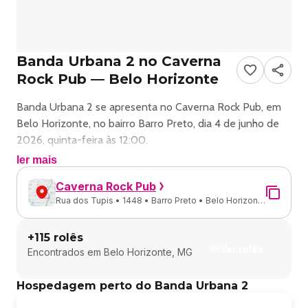
Banda Urbana 2 no Caverna
Rock Pub — Belo Horizonte
Banda Urbana 2 se apresenta no Caverna Rock Pub, em
Belo Horizonte, no bairro Barro Preto, dia 4 de junho de
2026, quinta-feira às 12:00.
ler mais
Show de rock com Banda Urbana 2 em Belo Horizonte.
Caverna Rock Pub
Rua dos Tupis • 1448 • Barro Preto • Belo Horizonte
Endereço: Rua dos Tupis, 1448 - Barro Preto, Belo
- MG
Horizonte - MG, 30190-062, Brasil.
+
115
rolês
Ver rolês
Encontrados em
Belo Horizonte, MG
Ingressos e valores: consulte os canais oficiais do evento.
Hospedagem perto do Banda Urbana 2
Programação da semana Caverna Rock Pub: