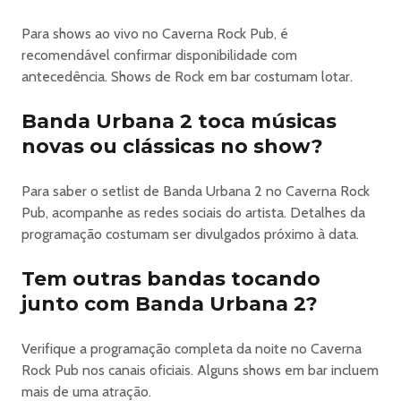
📍 Caverna Rock Pub - Rua Tupis 1448 - Barro Preto
Para shows ao vivo no Caverna Rock Pub, é
Informações: (31) 99238 7499
recomendável confirmar disponibilidade com
antecedência. Shows de Rock em bar costumam lotar.
#indie #rocknroll #rockembh #bhrock #rockbh
Banda Urbana 2 toca músicas
novas ou clássicas no show?
Para saber o setlist de Banda Urbana 2 no Caverna Rock
Pub, acompanhe as redes sociais do artista. Detalhes da
programação costumam ser divulgados próximo à data.
Tem outras bandas tocando
junto com Banda Urbana 2?
Verifique a programação completa da noite no Caverna
Rock Pub nos canais oficiais. Alguns shows em bar incluem
mais de uma atração.