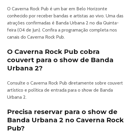
acompanhados dos pais ou responsáveis)
O Caverna Rock Pub é um bar em Belo Horizonte
🎂 Comemore seu aniversário conosco, consulte
conhecido por receber bandas e artistas ao vivo. Uma das
condições inbox.
atrações confirmadas é Banda Urbana 2 no dia Quinta-
feira (04 de Jun). Confira a programação completa nos
Link das bandas: megaextinction
canais do Caverna Rock Pub.
sepulturalegacy militiabh
O Caverna Rock Pub cobra
👉 Sábado - 06/06 - Metalpunk Overkill
couvert para o show de Banda
Urbana 2?
METALPUNK OVERKILL
Consulte o Caverna Rock Pub diretamente sobre couvert
• POHJASAKKA (Finlândia) • DELIRIO DE CORDURA
artístico e política de entrada para o show de Banda
(Costa Rica) • PxSxGx (Taubaté/SP) • PUUKKOJUNKKARI
Urbana 2.
(SP) • CÁUSTICO (Jundiaí/SP) • DIRTY GRAVE (BH)
Precisa reservar para o show de
⚡ Ingressos 101tickerts
🔞 Proibida a entrada de menores de 18 anos (mesmo
Banda Urbana 2 no Caverna Rock
acompanhados dos pais ou responsáveis)
Pub?