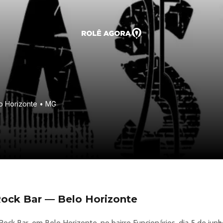
lo Horizonte • MG
ock Bar — Belo Horizonte
ock Bar, em Belo Horizonte, no bairro Funcionários, dia 5 de junh