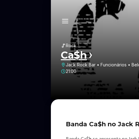
Rock
Ca$h
Jack Rock Bar • Funcionários • Be
21:00
Banda Ca$h no Jack R
Banda Ca$h se apresenta no Jack R