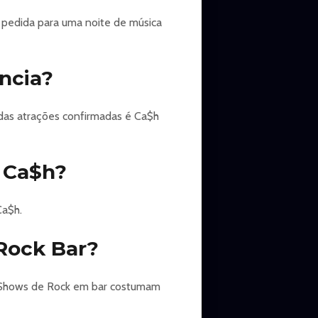
 pedida para uma noite de música
ncia?
 das atrações confirmadas é Ca$h
e Ca$h?
Ca$h.
 Rock Bar?
a. Shows de Rock em bar costumam