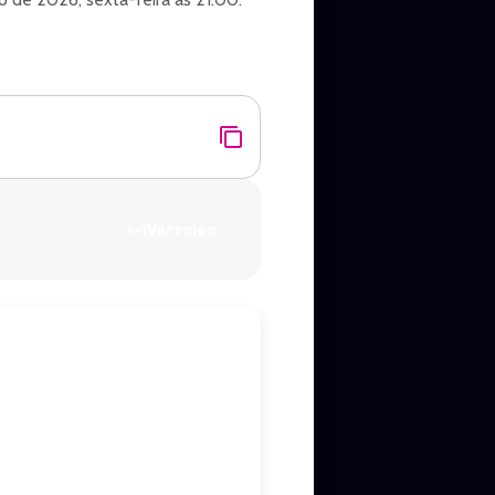
 MTV 2000’s Hits! Prepare-se pra
Ver rolês
ndas escreviam hinos que
 a vibração de uma década
00, passando pelo indie, nu
, The Strokes, Franz Ferdinand,
k, Simple Plan e muito mais. ⚡🔥
a de Dave Grohl, trazendo
