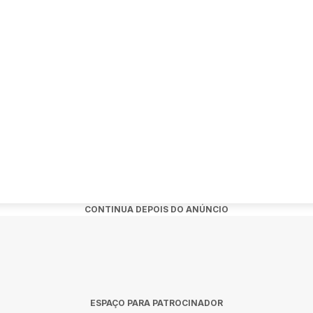
io.
a pelo WhatsApp: (31) 97156-7826.
ckbh #agendabh #dicasbh
CONTINUA DEPOIS DO ANÚNCIO
ESPAÇO PARA PATROCINADOR