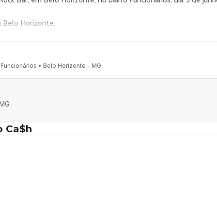
Belo Horizonte.
 Funcionários, Belo Horizonte - MG, 30110-035, Brasil.
Funcionários • Belo Horizonte - MG
nais oficiais do evento.
com uma programação das mais especiais e pedidas pela galera: o
es da história do rock, quando os clipes dominavam a TV e as ba
 MG
te pra cantar alto, lembrar dos tempos de MTV e sentir de novo
o Ca$h
ck com um show poderoso dedicado aos grandes hits dos anos 20
ue marcaram aquela época. No repertório, nomes como The Killers
System of a Down, Limp Bizkit, Nickelback, The Calling, Hoobastan
rasil fecha a noite com um tributo fiel aos grandes hinos da band
ender, My Hero, Best Of You, All My Life e Times Like These. 🎤