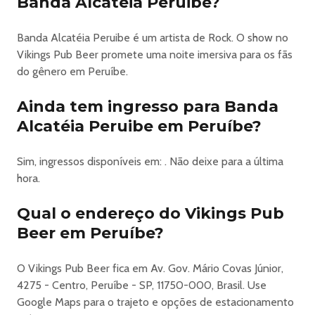
Banda Alcatéia Peruibe?
⭐ TODAS AS QUARTAS
Banda Alcatéia Peruibe é um artista de Rock. O show no
🎶 Show de Talentos
Vikings Pub Beer promete uma noite imersiva para os fãs
do gênero em Peruíbe.
⚽ DOMINGOS DE COPA
📖 Ponto oficial de troca de figurinhas
Ainda tem ingresso para Banda
🍔 combos promocionais
Alcatéia Peruibe em Peruíbe?
🍺 transmissão dos jogos
🔥 ambiente temático
Sim, ingressos disponíveis em: . Não deixe para a última
hora.
━━━━━━━━━━━━━━━
Qual o endereço do Vikings Pub
🍷 Vinhos
Beer em Peruíbe?
🍯 Hidromel
🍲 Caldinho de inverno
🍔 Lanches rústicos
O Vikings Pub Beer fica em Av. Gov. Mário Covas Júnior,
🍟 Porções Viking
4275 - Centro, Peruíbe - SP, 11750-000, Brasil. Use
🔥 Experiências épicas
Google Maps para o trajeto e opções de estacionamento