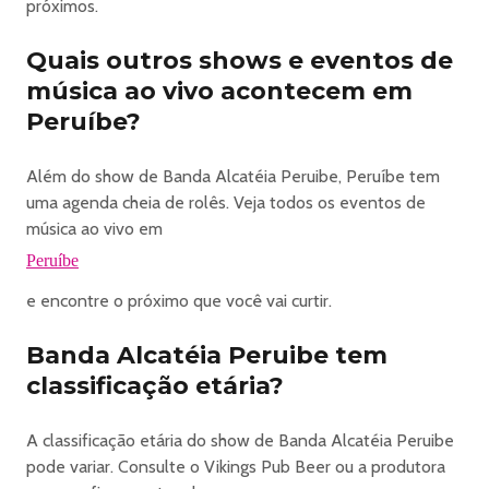
próximos.
📍 Vikings Pub Beer
🌊 Av. Gov. Mário Covas Jr, 4275 – Peruíbe/SP
Quais outros shows e eventos de
música ao vivo acontecem em
📲 Reservas:
Peruíbe?
13 99173-6870
Além do show de Banda Alcatéia Peruibe, Peruíbe tem
⚔️ Julho será lendário em Valhalla… e quem viver, nunca
uma agenda cheia de rolês. Veja todos os eventos de
esquecerá.
música ao vivo em
Peruíbe
e encontre o próximo que você vai curtir.
Banda Alcatéia Peruibe tem
classificação etária?
A classificação etária do show de Banda Alcatéia Peruibe
pode variar. Consulte o Vikings Pub Beer ou a produtora