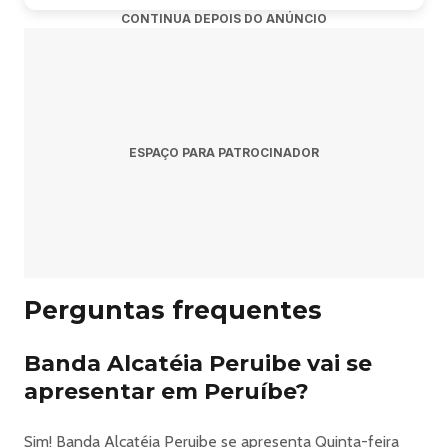
⚔️ Estreia Banda ZYD
CONTINUA DEPOIS DO ANÚNCIO
## 💥 04/07
🎸 DESTROYER KISS COVER
A banda mais explosiva do Brasil aterrissa em Valhalla ⚡🔥
ESPAÇO PARA PATROCINADOR
## 🔥 10/07
🎶 Banda MALAKI
## ⚡ 11/07 — DIA MUNDIAL DO ROCK
Perguntas frequentes
🎸 Diretamente de Campinas:
🔥 ROCK BRASIL 🔥
Banda Alcatéia Peruibe vai se
## 🎤 17/07
apresentar em Peruíbe?
✨ Débora & Tassinho
Sim! Banda Alcatéia Peruibe se apresenta Quinta-feira