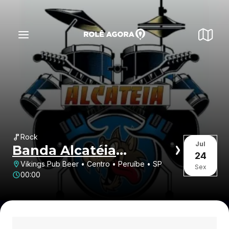
Rock
Jul
Banda Alcatéia
24
Peruibe
Vikings Pub Beer • Centro • Peruíbe • SP
Sex
00:00