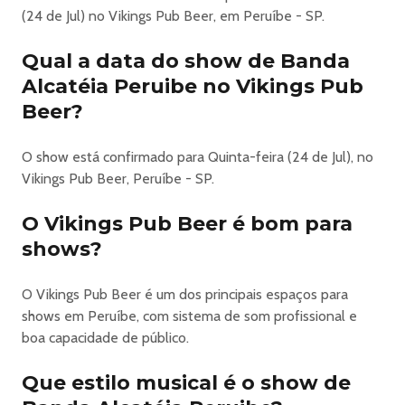
(24 de Jul) no Vikings Pub Beer, em Peruíbe - SP.
## ⚔️ 18/07
Qual a data do show de Banda
🎸 Banda ENVO
Alcatéia Peruibe no Vikings Pub
Beer?
## 🐺 24/07
O show está confirmado para Quinta-feira (24 de Jul), no
🔥 Banda ALCATEIA
Vikings Pub Beer, Peruíbe - SP.
## ⚡ 25/07
O Vikings Pub Beer é bom para
shows?
🎸 Banda EXPRESSO 73
━━━━━━━━━━━━━━━
O Vikings Pub Beer é um dos principais espaços para
shows em Peruíbe, com sistema de som profissional e
# 🍻 PROGRAMAÇÃO FIXA 🍻
boa capacidade de público.
🎤 TODAS AS QUINTAS
Que estilo musical é o show de
🔥 Karaokê em Valhalla