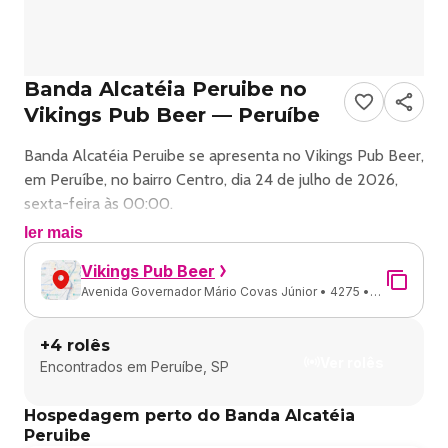
Banda Alcatéia Peruibe no
Vikings Pub Beer — Peruíbe
Banda Alcatéia Peruibe se apresenta no Vikings Pub Beer,
em Peruíbe, no bairro Centro, dia 24 de julho de 2026,
sexta-feira às 00:00.
ler mais
Show de rock com Banda Alcatéia Peruibe em Peruíbe.
Vikings Pub Beer
Avenida Governador Mário Covas Júnior • 4275 •
Endereço: Av. Gov. Mário Covas Júnior, 4275 - Centro,
Centro • Peruíbe - SP
Peruíbe - SP, 11750-000, Brasil.
+
4
rolês
Ver rolês
Encontrados em
Peruíbe, SP
Ingressos e valores: consulte os canais oficiais do evento.
Hospedagem perto do Banda Alcatéia
⚔️🔥 JULHO VAI TREMER EM VALHALLA 🔥⚔️
Peruibe