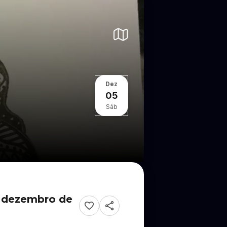
Dez
05
Sáb
e dezembro de