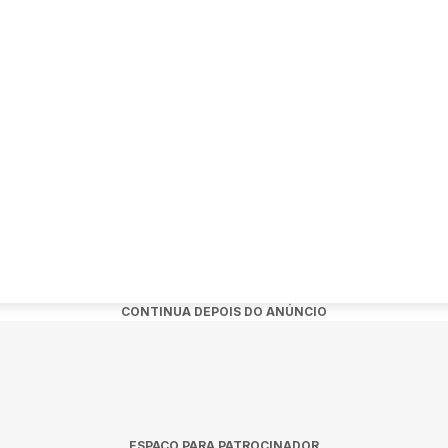
nto:
w de Armandinho em Rio de Janeiro?
o, 5 de dezembro de 2026 às 21:00.
o?
undição Progresso em Rio de Janeiro.
s?
CONTINUA DEPOIS DO ANÚNCIO
dquiridos no link oficial do evento:
o-na-fundicao-2026.
Rio De Janeiro
ESPAÇO PARA PATROCINADOR