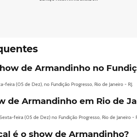
U! 💚✨
ção Progresso, no dia 05 de dezembro, em um encontro que já v
asa de Todas as Tribos, Armandinho retorna à Lapa com seu som qu
undo, levando sua música por palcos do Brasil, Estados Unidos, A
quentes
o-na-fundicao-2026
 show de Armandinho no Fundiç
-feira (05 de Dez), no Fundição Progresso, Rio de Janeiro - RJ.
w de Armandinho em Rio de Ja
xta-feira (05 de Dez) no Fundição Progresso, Rio de Janeiro - R
cal é o show de Armandinho?