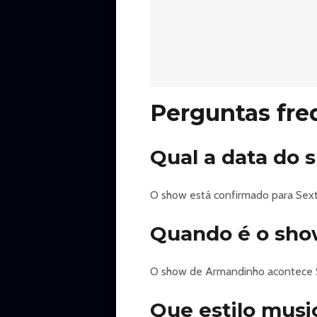
VOCÊS PEDIRAM, A GENTE OUVI
Armandinho está DE VOLTA à Fundi
calendário anual do Rio de Janeiro.
Figura essencial na história da C
— direto de Porto Alegre para o m
Perguntas fre
https://www.ingresse.com/armandinh
Qual a data do
O show está confirmado para Sexta
Quando é o sho
O show de Armandinho acontece Se
Que estilo musi