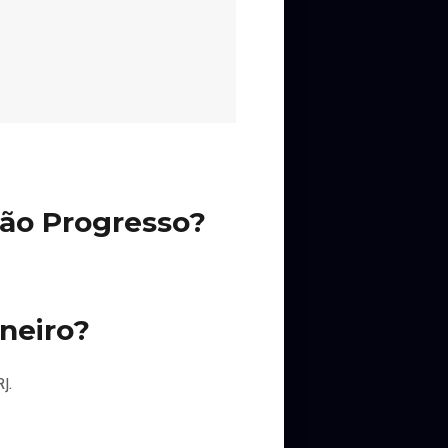
irou tradição e faz parte do
e atravessa gerações e fronteiras
mérica do Sul e Europa.
ão Progresso?
neiro?
J.