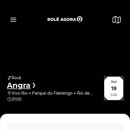
Rock
Set
Angra
19
Vivo Rio • Parque do Flamengo • Rio de
Sáb
Janeiro • RJ
21:00