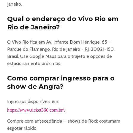
Entrada (Decreto nº 8.537/15, que regulamenta a Lei
Janeiro.
12.933/13), mediante apresentação do cartão de Benefício
de Prestação Continuada da Assistência Social da Pessoa
Qual o endereço do Vivo Rio em
com Deficiência ou de documento emitido pelo Instituto
Rio de Janeiro?
Nacional do Seguro Social - INSS que ateste a retirada de
acordo com os critérios estabelecidos na Lei
O Vivo Rio fica em Av. Infante Dom Henrique, 85 -
Complementar nº 142, de 8 de maio de 2013. No
Parque do Flamengo, Rio de Janeiro - RJ, 20021-150,
momento da apresentação, esses documentos deverão
Brasil. Use Google Maps para o trajeto e opções de
ser acompanhados de documento de identidade oficial
estacionamento próximos.
com foto .
JOVENS PERTENCENTES A FAMÍLIAS DE BAIXA RENDA,
Como comprar ingresso para o
COM IDADES DE 15 A 29 ANOS - mediante
show de Angra?
apresentação da Carteira de Identidade Jovem que será
emitida pela Secretaria Nacional de Juventude a partir de
Ingressos disponíveis em:
31 de março de 2016, acompanhado de documento de
identidade oficial com foto.
https://www.ticket360.com.br/.
PROFESSORES E PROFISSIONAIS DA REDE PÚBLICA
Compre com antecedência — shows de Rock costumam
MUNICIPAL DE ENSINO (apenas aqueles que atuam no
esgotar rápido.
município do Rio de Janeiro) - Leis Municipais n° 3.424/02