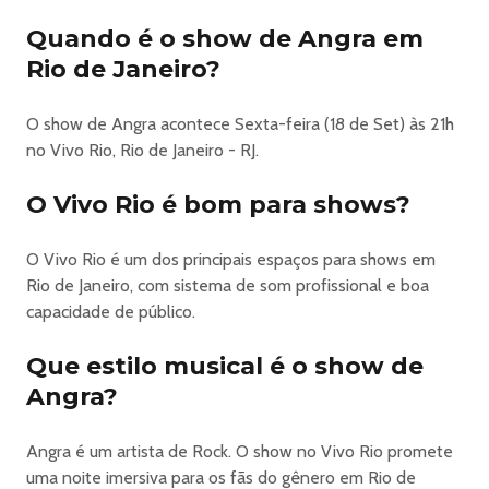
total dos ingressos disponíveis para cada evento.
Quando é o show de Angra em
Caso o benefício não seja garantido, o portador deverá
Rio de Janeiro?
complementar o valor do ingresso adquirido para o valor
do ingresso integral, caso contrário o acesso ao evento
O show de Angra acontece Sexta-feira (18 de Set) às 21h
não será permitido
no Vivo Rio, Rio de Janeiro - RJ.
ESTUDANTES - Os estudantes terão direito ao benefício
da meia-entrada mediante a apresentação da CIE no
O Vivo Rio é bom para shows?
momento da aquisição do ingresso e na portaria ou na
entrada do local de realização do evento. Podendo ser
O Vivo Rio é um dos principais espaços para shows em
emitido por entidades estaduais e municipais, Diretórios
Rio de Janeiro, com sistema de som profissional e boa
Centrais dos Estudantes, Centros e Diretórios
capacidade de público.
Acadêmicos, mesmo que essas entidades não sejam
filiadas à ANPG, UNE e Ubes.
Que estilo musical é o show de
MENORES DE 21 ANOS - Lei Estadual n° 3.364/00 -
apresentação obrigatória da Carteira de Identidade ou
Angra?
documento com foto válida.
PESSOAS COM DEFICIÊNCIA E ACOMPANHANTE
Angra é um artista de Rock. O show no Vivo Rio promete
QUANDO NECESSÁRIO - Conforme a Lei Geral da Meia-
uma noite imersiva para os fãs do gênero em Rio de