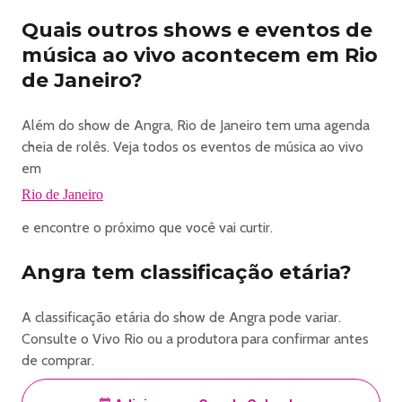
e 5.844/15 - obrigação de apresentação da Carteira
Quais outros shows e eventos de
Funcional emitida pela Secretaria Municipal de Educação
música ao vivo acontecem em Rio
do Rio de Janeiro. A concessão do direito ao benefício da
de Janeiro?
meia-entrada é assegurada em 40% (quarenta por cento)
do total dos ingressos disponíveis para cada evento.
IDOSOS (com idade igual ou superior a 60 anos) -
Além do show de Angra, Rio de Janeiro tem uma agenda
Conforme a Lei Federal nº 10.741/03 e o Decreto nº
cheia de rolês. Veja todos os eventos de música ao vivo
8.537/15, mediante apresentação de documento de
em
identidade oficial com foto. (De acordo com esta Lei não
Rio de Janeiro
há cota máxima de ingressos a ser oferecido para idosos).
e encontre o próximo que você vai curtir.
- CLIENTE VIVO: 25% de desconto sobre o valor da
totalidade para clientes Vivo Valoriza na compra de até
Angra tem classificação etária?
02 ingressos. Cupom promocional disponibilizado no App
da Vivo Operadora.
- CLIENTE MAM: membros do Programa Agente MAM Rio
A classificação etária do show de Angra pode variar.
e funcionários do MAM Rio possuem 15% de desconto na
Consulte o Vivo Rio ou a produtora para confirmar antes
compra de até 02 ingressos para a programação do Vivo
de comprar.
Rio. Desconto não cumulativo, válido para espetáculos
nacionais.