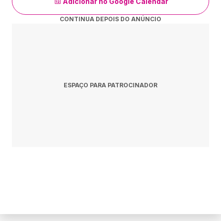
Adicionar no Google Calendar
- O Vivo Rio não se responsabiliza por ingressos
CONTINUA DEPOIS DO ANÚNCIO
adquiridos em pontos de vendas não oficiais ou por
terceiros.
CLASSIFICAÇÃO ETÁRIA:
18 Anos.
https://vivorio.com.br/
ESPAÇO PARA PATROCINADOR
https://www.ticket360.com.br/evento/33402/ingressos-para-
angra