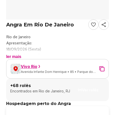
Angra Em Rio De Janeiro
Rio de Janeiro
Apresentação:
18/09/2026 (Sexta)
Abertura dos portões:
ler mais
19h00
Vivo Rio
Horário do show:
Avenida Infante Dom Henrique • 85 • Parque do
21h
Flamengo • Rio de Janeiro - RJ
Local:
+
68
rolês
VIVO RIO
Ver rolês
Encontrados em
Rio de Janeiro, RJ
Endereço:
Av. Infante Dom Henrique, 85 - Parque do Flamengo, Rio
Hospedagem perto do Angra
de Janeiro - RJ, 20021-150
Classificação: