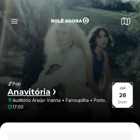
Pop
Jul
Anavitória
26
Auditório Araújo Vianna • Farroupilha • Porto
Dom
Alegre • RS
17:00