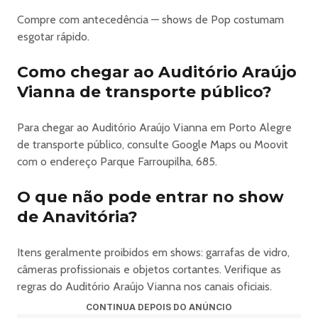
mediante a doação de 1kg de alimento não perecível): R$
180
Compre com antecedência — shows de Pop costumam
Meia entrada (desconto de 50%): R$ 170
esgotar rápido.
Inteira: R$ 340
Como chegar ao Auditório Araújo
Plateia Gold:
Inteira solidária (todas as pessoas podem comprar
Vianna de transporte público?
mediante a doação de 1kg de alimento não perecível): R$
220
Para chegar ao Auditório Araújo Vianna em Porto Alegre
Meia entrada (desconto de 50%): R$ 210
de transporte público, consulte Google Maps ou Moovit
Inteira: R$ 420
com o endereço Parque Farroupilha, 685.
_________________________________
Lote 3:
O que não pode entrar no show
Plateia Alta Lateral:
de Anavitória?
Inteira solidária (todas as pessoas podem comprar
mediante a doação de 1kg de alimento não perecível): R$
Itens geralmente proibidos em shows: garrafas de vidro,
140
câmeras profissionais e objetos cortantes. Verifique as
Meia entrada (desconto de 50%): R$ 130
regras do Auditório Araújo Vianna nos canais oficiais.
Inteira: R$ 260
CONTINUA DEPOIS DO ANÚNCIO
Plateia Alta Central: