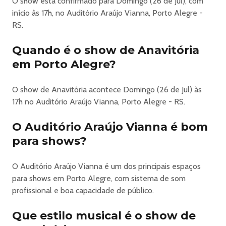
O show está confirmado para Domingo (26 de Jul), com
Meia entrada (desconto de 50%): R$ 150
início às 17h, no Auditório Araújo Vianna, Porto Alegre -
Inteira: R$ 300
RS.
Plateia Gold:
Inteira solidária (todas as pessoas podem comprar
Quando é o show de Anavitória
mediante a doação de 1kg de alimento não perecível): R$
em Porto Alegre?
200
Meia entrada (desconto de 50%): R$ 190
O show de Anavitória acontece Domingo (26 de Jul) às
Inteira: R$ 380
17h no Auditório Araújo Vianna, Porto Alegre - RS.
Pista Lateral em Pé (direita / esquerda):
Inteira solidária (todas as pessoas podem comprar
O Auditório Araújo Vianna é bom
mediante a doação de 1kg de alimento não perecível): R$
90
para shows?
Meia entrada (desconto de 50%): R$ 80
Inteira: R$ 160
O Auditório Araújo Vianna é um dos principais espaços
Mesas Bistrôs (4 lugares): R$ 700
para shows em Porto Alegre, com sistema de som
_________________________________
profissional e boa capacidade de público.
Lote 2:
Plateia Alta Lateral:
Que estilo musical é o show de
Inteira solidária (todas as pessoas podem comprar