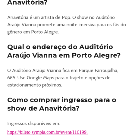
Anavitória?
mediante a doação de 1kg de alimento não perecível): R$
120
Anavitória é um artista de Pop. O show no Auditório
Meia entrada (desconto de 50%): R$ 110
Araújo Vianna promete uma noite imersiva para os fãs do
Inteira: R$ 220
gênero em Porto Alegre.
Plateia Alta Central:
Inteira solidária (todas as pessoas podem comprar
Qual o endereço do Auditório
mediante a doação de 1kg de alimento não perecível): R$
Araújo Vianna em Porto Alegre?
130
Meia entrada (desconto de 50%): R$ 120
O Auditório Araújo Vianna fica em Parque Farroupilha,
Inteira: R$ 240
685. Use Google Maps para o trajeto e opções de
Plateia Baixa Lateral:
estacionamento próximos.
Inteira solidária (todas as pessoas podem comprar
mediante a doação de 1kg de alimento não perecível): R$
Como comprar ingresso para o
140
Meia entrada (desconto de 50%): R$ 130
show de Anavitória?
Inteira: R$ 260
Plateia Baixa Central:
Ingressos disponíveis em:
Inteira solidária (todas as pessoas podem comprar
https://bileto.sympla.com.br/event/116199.