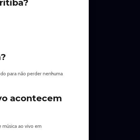
itiba?
a?
 cedo para não perder nenhuma
ivo acontecem
e música ao vivo em