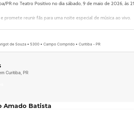
a/PR no Teatro Positivo no dia sábado, 9 de maio de 2026, às 2
 e promete reunir fãs para uma noite especial de música ao vivo.
vo, um espaço conhecido por receber eventos na cidade de Curiti
arigot de Souza • 5300 • Campo Comprido • Curitiba - PR
e Souza 5300 Curitiba Pr.
essos.com.br. Confira no link oficial do evento:
s
nto/2327/09-05-2026/pr/curitiba/amado-batista.
 em
Curitiba, PR
ês
tivo/.
 Amado Batista
taoficial/.