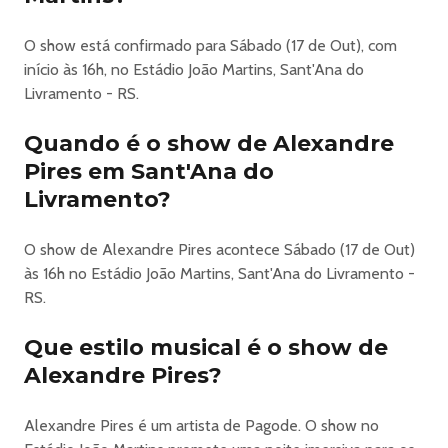
Vodka, Água, Refrigerante e Energético.
O show está confirmado para Sábado (17 de Out), com
início às 16h, no Estádio João Martins, Sant'Ana do
https://minhaentrada.com.br/evento/alexandre-pires-ndash-
santana-do-livramento-29003
Livramento - RS.
Quando é o show de Alexandre
Pires em Sant'Ana do
Livramento?
O show de Alexandre Pires acontece Sábado (17 de Out)
às 16h no Estádio João Martins, Sant'Ana do Livramento -
RS.
Que estilo musical é o show de
Alexandre Pires?
Alexandre Pires é um artista de Pagode. O show no