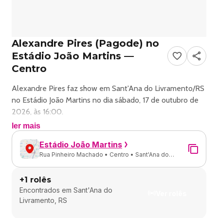
Alexandre Pires (Pagode) no
Estádio João Martins —
Centro
Alexandre Pires faz show em Sant'Ana do Livramento/RS
no Estádio João Martins no dia sábado, 17 de outubro de
2026, às 16:00.
ler mais
O evento será do estilo Pagode e promete reunir fãs para
Estádio João Martins
uma noite especial de música ao vivo.
Rua Pinheiro Machado • Centro • Sant'Ana do
Livramento - RS
O show acontece no Estádio João Martins, um espaço
+
1
rolês
conhecido por receber eventos na cidade de Sant'Ana do
Encontrados em
Sant'Ana do
Livramento.
Ver rolês
Livramento, RS
Endereço: R. Pinheiro Machado - Centro, Sant'Ana do