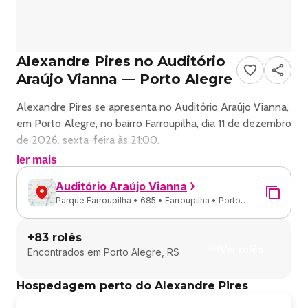
Alexandre Pires no Auditório
Araújo Vianna — Porto Alegre
Alexandre Pires se apresenta no Auditório Araújo Vianna,
em Porto Alegre, no bairro Farroupilha, dia 11 de dezembro
de 2026, sexta-feira às 21:00.
ler mais
Roda de pagode com Alexandre Pires em Porto Alegre.
Auditório Araújo Vianna
Parque Farroupilha • 685 • Farroupilha • Porto
Endereço: Parque Farroupilha, 685.
Alegre - RS
+
83
rolês
Ingressos disponíveis pelo sympla.
Ver rolês
Encontrados em
Porto Alegre, RS
Classificação etária: 16.
Hospedagem perto do Alexandre Pires
Alexandre Pires - Pagonejo Bao Em Porto Alegre