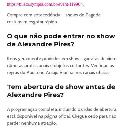
mediante doação de 1kg de alimento não perecível): R$
https://bileto.sympla.com.br/event/119964.
270
Meia entrada **(desconto de 50%): R$ 260
Compre com antecedência — shows de Pagode
Inteira: R$ 520
costumam esgotar rápido.
Plateia Gold:
O que não pode entrar no show
Inteira solidária *(todas as pessoas podem comprar
mediante doação de 1kg de alimento não perecível): R$
de Alexandre Pires?
300
Meia entrada **(desconto de 50%): R$ 290
Itens geralmente proibidos em shows: garrafas de vidro,
Inteira: R$ 580
câmeras profissionais e objetos cortantes. Verifique as
Lote 3:
regras do Auditório Araújo Vianna nos canais oficiais.
Plateia Alta Lateral:
Inteira solidária *(todas as pessoas podem comprar
Tem abertura de show antes de
mediante doação de 1kg de alimento não perecível): R$
Alexandre Pires?
160
Meia entrada **(desconto de 50%): R$ 150
A programação completa, incluindo bandas de abertura,
Inteira: R$ 300
está disponível na página oficial. Chegue cedo para não
Plateia Alta Central:
perder nenhuma atração.
Inteira solidária *(todas as pessoas podem comprar