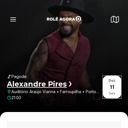
Pagode
Dez
Alexandre Pires
11
Auditório Araújo Vianna • Farroupilha • Porto
Sex
Alegre • RS
21:00