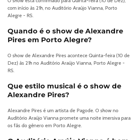
O show está confirmado para Quinta-feira (10 de Dez),
mediante doação de 1kg de alimento não perecível): R$
com início às 21h, no Auditório Araújo Vianna, Porto
200
Alegre - RS.
Meia entrada **(desconto de 50%): R$ 190
Inteira: R$ 380
Quando é o show de Alexandre
Plateia Baixa Central:
Pires em Porto Alegre?
Inteira solidária *(todas as pessoas podem comprar
mediante doação de 1kg de alimento não perecível): R$
O show de Alexandre Pires acontece Quinta-feira (10 de
250
Dez) às 21h no Auditório Araújo Vianna, Porto Alegre -
Meia entrada **(desconto de 50%): R$ 240
RS.
Inteira: R$ 480
Plateia Gold:
Que estilo musical é o show de
Inteira solidária *(todas as pessoas podem comprar
mediante doação de 1kg de alimento não perecível): R$
Alexandre Pires?
280
Meia entrada **(desconto de 50%): R$ 270
Alexandre Pires é um artista de Pagode. O show no
Inteira: R$ 540
Auditório Araújo Vianna promete uma noite imersiva para
Lote 2:
os fãs do gênero em Porto Alegre.
Plateia Alta Lateral:
Inteira solidária *(todas as pessoas podem comprar