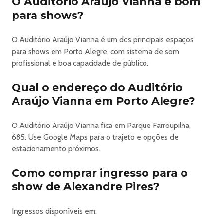
O Auditório Araújo Vianna é bom
mediante doação de 1kg de alimento não perecível): R$
para shows?
150
Meia entrada **(desconto de 50%): R$ 140
O Auditório Araújo Vianna é um dos principais espaços
Inteira: R$ 280
para shows em Porto Alegre, com sistema de som
Plateia Alta Central:
profissional e boa capacidade de público.
Inteira solidária *(todas as pessoas podem comprar
mediante doação de 1kg de alimento não perecível): R$
Qual o endereço do Auditório
190
Araújo Vianna em Porto Alegre?
Meia entrada **(desconto de 50%): R$ 180
Inteira: R$ 360
O Auditório Araújo Vianna fica em Parque Farroupilha,
Plateia Baixa Lateral:
685. Use Google Maps para o trajeto e opções de
Inteira solidária *(todas as pessoas podem comprar
estacionamento próximos.
mediante doação de 1kg de alimento não perecível): R$
210
Como comprar ingresso para o
Meia entrada **(desconto de 50%): R$ 200
Inteira: R$ 400
show de Alexandre Pires?
Plateia Baixa Central:
Inteira solidária *(todas as pessoas podem comprar
Ingressos disponíveis em: