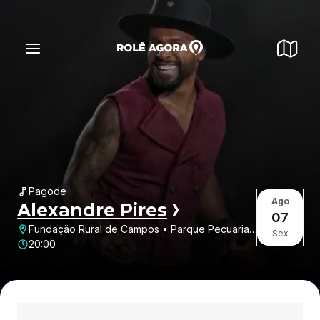
Pagode
Ago
Alexandre Pires
07
Fundação Rural de Campos • Parque Pecuaria
Sex
• Campos dos Goytacazes • RJ
20:00