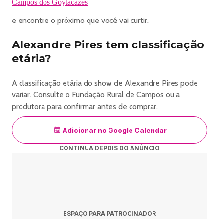
Campos dos Goytacazes
______________________________________
e encontre o próximo que você vai curtir.
Objetos proibidos
•
Alexandre Pires tem classificação
Drogas, substâncias ilegais ou armas de qualquer tipo;
etária?
• Copos, garrafas ou vasilhames de vidro, metal ou
plástico (mesmo que vazios);
A classificação etária do show de Alexandre Pires pode
• Objetos cortantes, pontiagudos ou que possam
variar. Consulte o Fundação Rural de Campos ou a
causar ferimentos;
produtora para confirmar antes de comprar.
• Cosméticos e perfumes em embalagens de vidro ou
metal;
Adicionar no Google Calendar
• Substâncias tóxicas, fogos de artifício, sprays de
espuma e inflamáveis em geral;
CONTINUA DEPOIS DO ANÚNCIO
• Capacetes de moto ou similares;
• Alimentos ou bebidas adquiridos fora do evento
(exceto mediante apresentação de receita médica);
• Roupas ou acessórios com partes pontiagudas ou
que representem risco à segurança do público;
ESPAÇO PARA PATROCINADOR
• Máscaras que cubram total ou parcialmente o rosto;