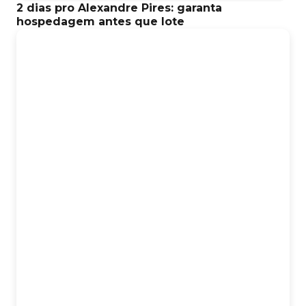
2 dias pro Alexandre Pires: garanta
hospedagem antes que lote
Classificação etária: 18.
Alexandre Pires - Expo Agro Em Campos Dos Goytacazes
ALEXANDRE PIRES - EXPO AGRO CAMPOS DOS
GOYTACAZES
Data:
Sexta
-feira, 07 de Agosto
Abertura dos portões:
20h00
Abertura das vendas:
Quinta-feira, 04 de Junho
Local:
Fundação Rural de Campos - Campos dos Goytacazes, RJ
______________________________________
Instagram do evento