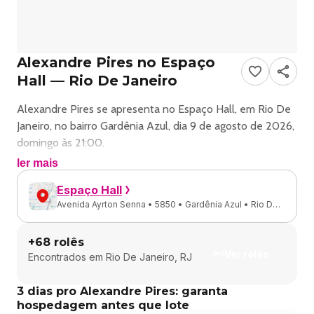
Alexandre Pires no Espaço
Hall — Rio De Janeiro
Alexandre Pires se apresenta no Espaço Hall, em Rio De
Janeiro, no bairro Gardênia Azul, dia 9 de agosto de 2026,
domingo às 21:00.
ler mais
Roda de pagode com Alexandre Pires em Rio De Janeiro.
Espaço Hall
Avenida Ayrton Senna • 5850 • Gardênia Azul • Rio De
Ingressos disponíveis pelo uhuu.
Janeiro - RJ
+
68
rolês
Classificação etária: 18.
Ver rolês
Encontrados em
Rio De Janeiro, RJ
Alexandre Pires Em Rio De Janeiro
3 dias pro Alexandre Pires: garanta
hospedagem antes que lote
Abertura da casa: