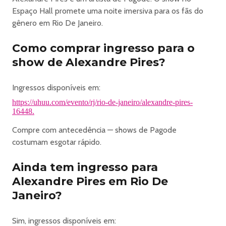
MESA VIP:
Espaço Hall promete uma noite imersiva para os fãs do
Posição na mesa definida por ordem de chegada;
gênero em Rio De Janeiro.
MESA CENTRAL:
Posição na mesa definida por ordem de chegada;
Como comprar ingresso para o
MESA PLATEIA:
show de Alexandre Pires?
Posição na mesa definida por ordem de chegada;
CAMAROTES:
Ingressos disponíveis em:
Todos os camarotes são para 8 pessoas. Contém 1 mesa
https://uhuu.com/evento/rj/rio-de-janeiro/alexandre-pires-
bistrô e quatro cadeiras;
16448.
PISTA
Compre com antecedência — shows de Pagode
: Sem lugar marcado;
costumam esgotar rápido.
FRONT STAGE
: Sem lugar marcado;
Ainda tem ingresso para
JIRAU:
Sem lugar marcado;
Alexandre Pires em Rio De
Nível 2
Janeiro?
SUITE PAR:
Todas as suites são para 14 pessoas e mobiliadas;
Sim, ingressos disponíveis em: