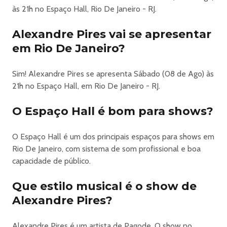
Atendimento da Espaço Hall através do WhatsApp (21)
às 21h no Espaço Hall, Rio De Janeiro - RJ.
96683-1475
ALEXANDRE PIRES no ESPAÇO HALL
Alexandre Pires vai se apresentar
Dia:
em Rio De Janeiro?
08.08.2026 (SÁBADO)
Hora:
Sim! Alexandre Pires se apresenta Sábado (08 de Ago) às
21h abertura da casa / Show previsto para 00h
21h no Espaço Hall, em Rio De Janeiro - RJ.
Local
: Espaço Hall
O Espaço Hall é bom para shows?
Endereço:
Av. Ayrton Senna, 5850 – Barra da Tijuca
O Espaço Hall é um dos principais espaços para shows em
Capacidade:
Rio De Janeiro, com sistema de som profissional e boa
6600 pessoas
capacidade de público.
Faixa etária:
18 anos
Que estilo musical é o show de
Maiores informações: www.espacohall.com.br
Alexandre Pires?
Setores
Nível 1 MESA MASTER:
Posição na mesa definida por ordem de chegada;
Alexandre Pires é um artista de Pagode. O show no