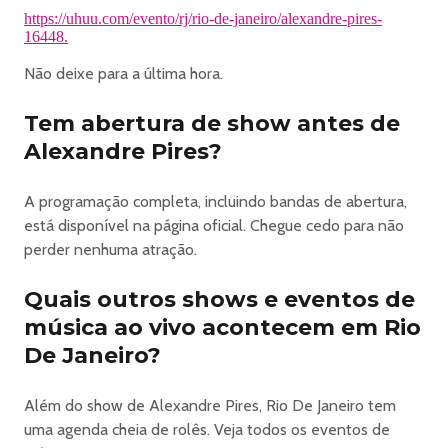
SUITE IMPAR:
https://uhuu.com/evento/rj/rio-de-janeiro/alexandre-pires-
Todas as suites são para 14 pessoas e mobiliadas;
16448.
SUITE PAR 20 lug:
Não deixe para a última hora.
Todas as suites são para 20 pessoas e mobiliadas;
SUITE IMPAR 20 lug:
Tem abertura de show antes de
Todas as suites são para 20 pessoas e mobiliadas.
Informações Importantes:
Alexandre Pires?
É proibida a entrada calçando chinelos.
É proibida a entrada dos seguintes itens:
A programação completa, incluindo bandas de abertura,
Equipamentos Fotográficos/Filmagem: Câmeras
está disponível na página oficial. Chegue cedo para não
fotográficas, filmadoras de qualquer tipo e acessórios
perder nenhuma atração.
como hastes de selfie e tripés.Dispositivos Eletrônicos:
Tablets, computadores, notebooks, lasers, walkie-talkies
Quais outros shows e eventos de
e drones.Bebidas e Alimentos: bebidas alcoólicas de
música ao vivo acontecem em Rio
qualquer espécie, alimentos, lanches, garrafas, latas
De Janeiro?
e Coolers.Recipientes/Materiais: Recipientes de vidro
(copos, garrafas, embalagens) desodorantes, cosméticos
Além do show de Alexandre Pires, Rio De Janeiro tem
ou perfumes acima de 90mlObjetos Perigosos: Objetos
uma agenda cheia de rolês. Veja todos os eventos de
cortantes ou perfurantes, armas de fogo, armas brancas,