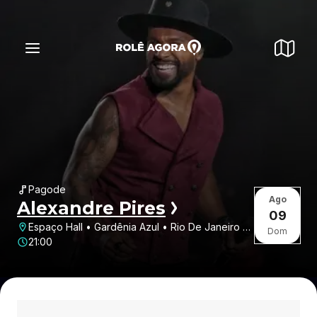
Pagode
Ago
Alexandre Pires
09
Espaço Hall • Gardênia Azul • Rio De Janeiro •
Dom
RJ
21:00