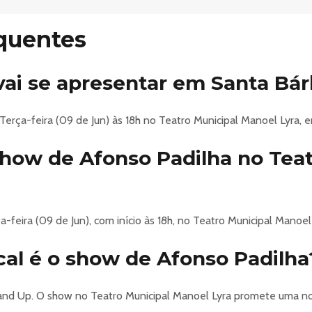
quentes
o é de inteira responsabilidade da empresa produtora/realizador
os ingressos!”
vai se apresentar em Santa Bá
NA TELA DO CELULAR, A VALIDAÇÃO SERÁ FEITA VIA "QR CO
RESPONSABILIDADE O USO E PRESERVAÇÃO DO MESMO.
INÍCIO DO ESPETÁCULO**
Terça-feira (09 de Jun) às 18h no Teatro Municipal Manoel Lyra, 
DO EVENTO**
show de Afonso Padilha no Teat
 do quadro escolar), Estudantes, Pessoas acima de 60 anos, Pess
feira (09 de Jun), com início às 18h, no Teatro Municipal Manoel
oas que comprarem antecipadamente.
cal é o show de Afonso Padilha
ÇÃO DE INGRESSOS PROMOCIONAIS NA ENTRADA DO EVENT
A DIFERENÇA PARA O INGRESSO INTEIRA.
tand Up. O show no Teatro Municipal Manoel Lyra promete uma noi