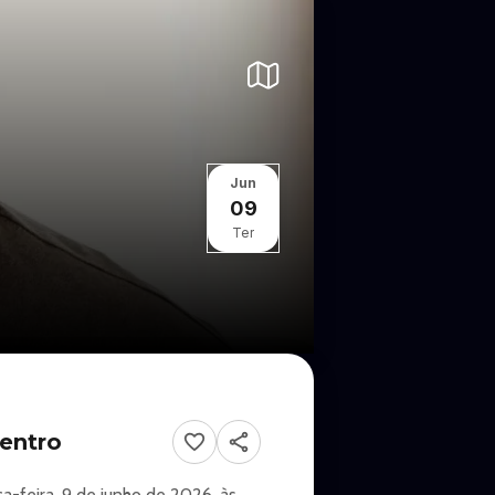
Jun
09
Ter
entro
a-feira, 9 de junho de 2026, às