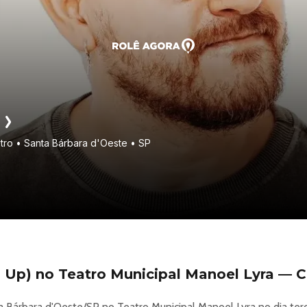
tro • Santa Bárbara d'Oeste • SP
 Up) no Teatro Municipal Manoel Lyra — C
Bárbara d'Oeste/SP no Teatro Municipal Manoel Lyra no dia terç