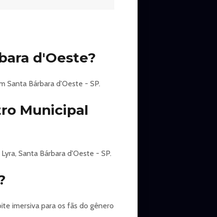
a, sendo a MegaBilheteria.com
rbara d'Oeste?
DE", NÃO REPASSE SEU "QR
em Santa Bárbara d'Oeste - SP.
ro Municipal
oas com Deficiência e seu
 Lyra, Santa Bárbara d'Oeste - SP.
?
O. CASO NÃO HAJA
te imersiva para os fãs do gênero