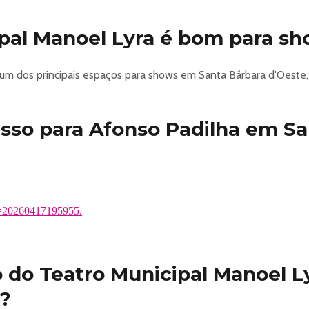
gos está de volta em 2026 com um espetáculo totalmente inédi
presentam novas piadas, histórias e interações, prometendo uma
pal Manoel Lyra é bom para s
único ao palco, criando uma experiência dinâmica e envolvente 
up nacional.
 um dos principais espaços para shows em Santa Bárbara d'Oeste,
 Banca de Piadas está de volta! O quadro, um dos mais queridos 
-se para rir do começo ao fim com os 4 Amigos!
sso para Afonso Padilha em Sa
id=20260417195955
id=20260417195955.
 do Teatro Municipal Manoel L
e?