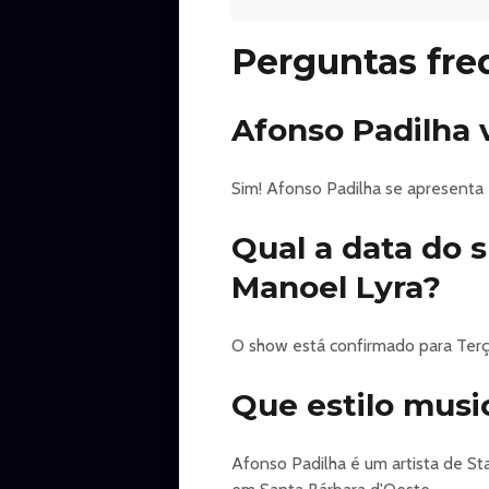
Descrição
Perguntas fre
“A realização e produção do event
apenas intermediadora da venda d
Afonso Padilha 
INGRESSO ONLINE: APRESENTE 
CODE" A NINGUÉM, É DE SUA 
**PROIBIDA ENTRADA APÓS O 
Sim! Afonso Padilha se apresenta 
**RESPEITE A CLASSIFICAÇÃO 
**SETORES**
Qual a data do 
Plateia VIP: Fileira A até H
Manoel Lyra?
Plateia: Fileira i até S
**TIPOS DE INGRESSOS**
MEIA: Professores (e funcionários
O show está confirmado para Terça-
acompanhante (1).
ANTECIPADO: Para todas as pess
Que estilo musi
OBS: OBRIGATÓRIO COMPROVA
COMPROVAÇÃO SERÁ COBRADO 
Afonso Padilha é um artista de S
SINOPSE