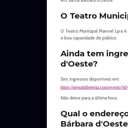
em Santa Bárbara d'Oeste.
O grupo de stand-up comedy 4 Ami
Afonso Padilha e Márcio Donato a
O Teatro Munici
autenticidade.
Cada comediante traz seu estilo 
dos maiores fenômenos do stand-
O Teatro Municipal Manoel Lyra é
E para alegria dos fãs, o sucesso
e boa capacidade de público.
improviso e muitas gargalhadas.
Garanta já seu ingresso e prepare
Ainda tem ingre
d'Oeste?
https://megabilheteria.com/evento?
Sim, ingressos disponíveis em:
https://megabilheteria.com/evento?
Não deixe para a última hora.
Qual o endereço
Bárbara d'Oest