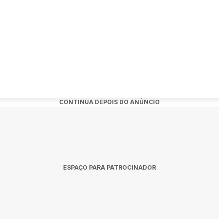
nto:
w de Afonso Padilha em Santa Bárbara d'Oeste?
eira, 9 de junho de 2026 às 18:00.
o?
CONTINUA DEPOIS DO ANÚNCIO
eatro Municipal Manoel Lyra em Santa Bárbara d'Oeste.
s?
dquiridos no link oficial do evento:
ESPAÇO PARA PATROCINADOR
id=20260417195955.
 Santa Barbara D'Oeste