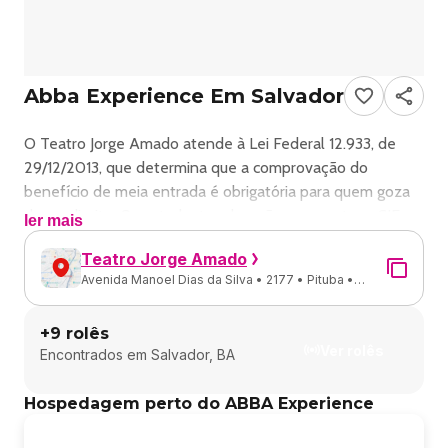
Abba Experience Em Salvador
O Teatro Jorge Amado atende à Lei Federal 12.933, de
29/12/2013, que determina que a comprovação do
benefício de meia entrada é obrigatória para quem goza
desse direito. Os estudantes deverão apresentar a CIE,
ler mais
Carteira de Identificação de Estudante:
Teatro Jorge Amado
(ANPG,UNE,UBES,DCES) não sendo aceitos outros
Avenida Manoel Dias da Silva • 2177 • Pituba •
documentos.
Salvador - BA
Crianças de 0 a 11 anos e 11 meses têm direito à meia
+
9
rolês
entrada, sem necessidade de Carteira de Estudante,
Ver rolês
Encontrados em
Salvador, BA
apenas com documento oficial com foto. A partir dos 12
anos aplica-se a Lei da Meia Entrada.
Hospedagem perto do ABBA Experience
“Abba Experience” traz aos palcos um espetáculo
magnífico que conta a história de uma das maiores bandas