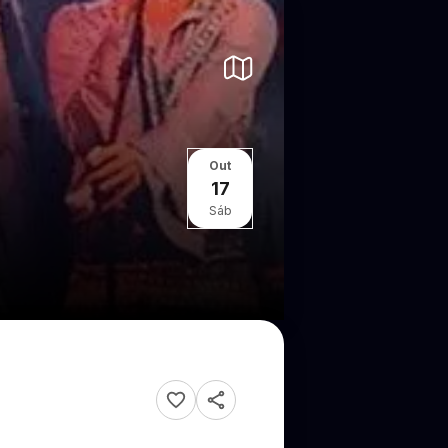
Out
17
Sáb