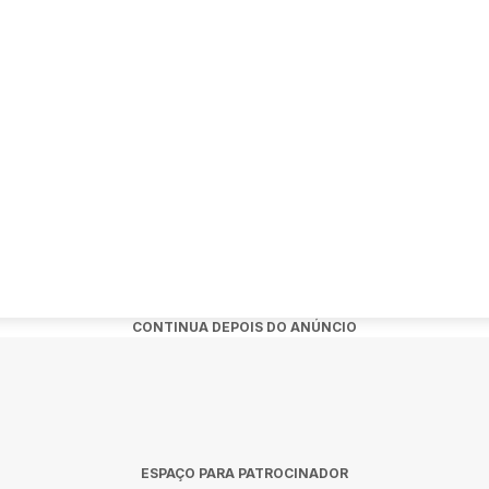
benefício de MEIA-ENTRADA
 meia-entrada for aplicável e não houver informação da quantid
o benefício da meia-entrada independente do limite de 40% (qu
 ingresso de pessoas desconhecidas. Vendas somente no site da 
zamos por ingressos comprados fora dos pontos de venda.
o/41047/abba-experience-em-joacaba-sc
CONTINUA DEPOIS DO ANÚNCIO
ESPAÇO PARA PATROCINADOR