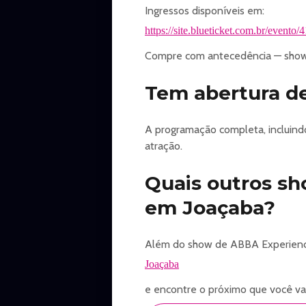
Ingressos disponíveis em:
https://site.blueticket.com.br/evento
Compre com antecedência — shows
Tem abertura d
A programação completa, incluindo
atração.
Quais outros s
em Joaçaba?
Além do show de ABBA Experience,
Joaçaba
e encontre o próximo que você vai 