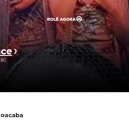
nce
• SC
Joacaba