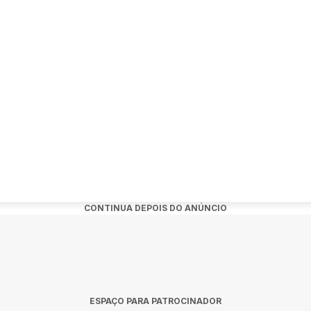
vite do Jorge para essa noite especial. 🔥
to + shot da casa.
ro - Assis/SP
o o que você já viu.
CONTINUA DEPOIS DO ANÚNCIO
ESPAÇO PARA PATROCINADOR