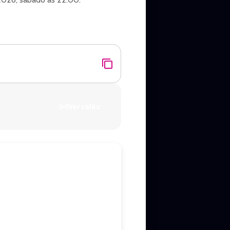
Ver rolês
eço ao fim.