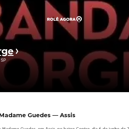
rge
 SP
 Madame Guedes — Assis
 Madame Guedes, em Assis, no bairro Centro, dia 6 de junho de 