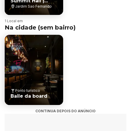
Summit Hall |
Espaço para
Jardim Sao Fernando
eventos Pouso
Alegre
B
1 Local em
a
Na cidade (sem bairro)
i
r
r
o
Ponto turístico
Baile da board
CONTINUA DEPOIS DO ANÚNCIO