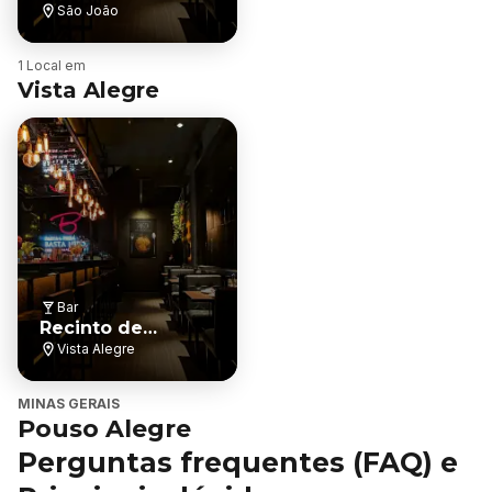
São João
B
1 Local em
a
Vista Alegre
i
r
r
o
Bar
Recinto de
Eventos - Festa
Vista Alegre
Peão Pouso
alegre
MINAS GERAIS
Pouso Alegre
Perguntas frequentes (FAQ) e