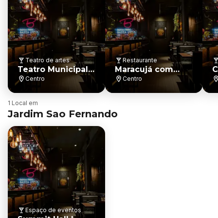
Teatro de artes
Restaurante
Teatro Municipal
Maracujá com
C
de Pouso Alegre
Manga
Centro
Centro
Restaurante e
Bistrô
B
1 Local em
a
Jardim Sao Fernando
i
r
r
o
Espaço de eventos