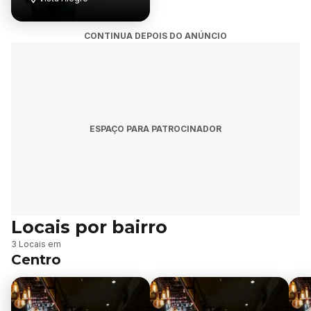
Peão Pouso...
CONTINUA DEPOIS DO ANÚNCIO
ESPAÇO PARA PATROCINADOR
Locais por bairro
B
3 Locais em
a
Centro
i
r
r
o