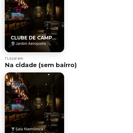
CLUBE DE CAMPO
DAS FIGUEIRAS
Jardim Aeroporto
B
1 Local em
a
Na cidade (sem bairro)
i
r
r
o
Sala filarmônica