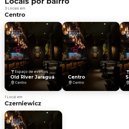
Locais por bairro
B
3 Locais em
a
Centro
i
r
r
o
Espaço de eventos
Old River Jaraguá
Centro
S
Centro
Centro
B
1 Local em
a
Czerniewicz
i
r
r
o