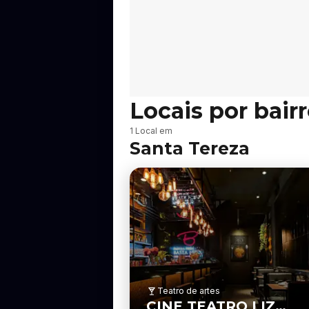
Locais por bair
B
1 Local em
a
Santa Tereza
i
r
r
o
Teatro de artes
CINE TEATRO LIZ