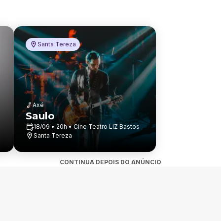
Santa Tereza
Axé
Saulo
18/09 • 20h • Cine Teatro LIZ Bastos
Santa Tereza
CONTINUA DEPOIS DO ANÚNCIO