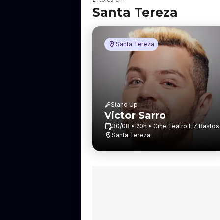
a
Santa Tereza
i
r
r
o
Santa Tereza
Stand Up
Victor Sarro
30/08 • 20h • Cine Teatro LIZ Bastos
Santa Tereza