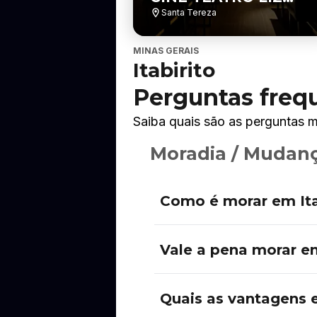
BASTOS
Santa Tereza
MINAS GERAIS
Itabirito
Perguntas frequ
Saiba quais são as perguntas m
Moradia / Mudan
Como é morar em Ita
Vale a pena morar em
Quais as vantagens 