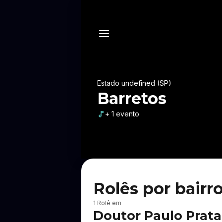
Estado undefined (SP)
Barretos
+ 1 evento
Rolês por bairr
B
1 Rolê em
a
Doutor Paulo Prata
i