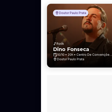
r
r
o
Doutor Paulo Prata
Rock
Dino Fonseca
10/10 • 20h • Centro De Convenções
Dr. Paulo Prata
Doutor Paulo Prata