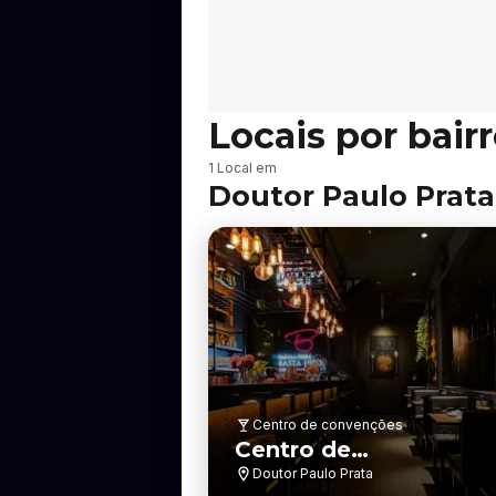
Locais por bair
B
1 Local em
a
Doutor Paulo Prata
i
r
r
o
Centro de convenções
Centro de
Convenções Dr. Paulo
Doutor Paulo Prata