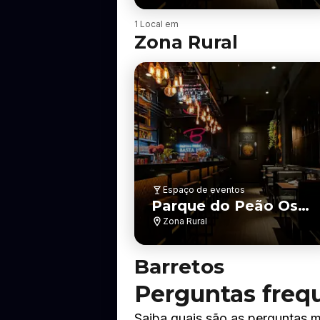
Prata
B
1 Local em
a
Zona Rural
i
r
r
o
Espaço de eventos
Parque do Peão Os
Independentes
Zona Rural
Barretos
Perguntas frequ
Saiba quais são as perguntas m