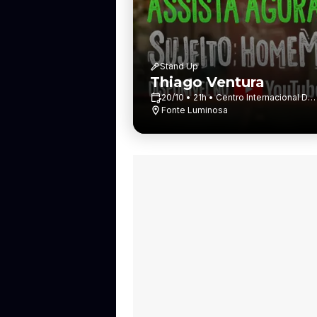
Stand Up
Thiago Ventura
20/10 • 21h • Centro Internacional De
Convenção Dr....
Fonte Luminosa