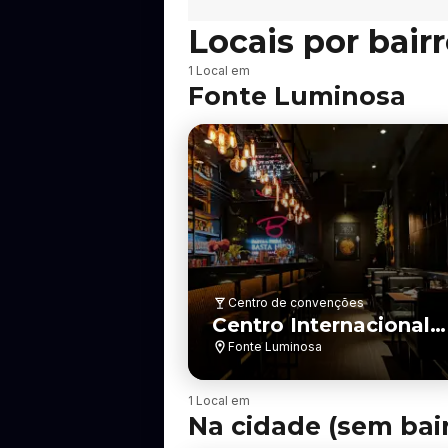
Locais por bair
B
1 Local em
a
Fonte Luminosa
i
r
r
o
Centro de convenções
Centro Internacional
de Convenção Dr.
Fonte Luminosa
Nelson Barbieri
B
1 Local em
a
Na cidade (sem bair
i