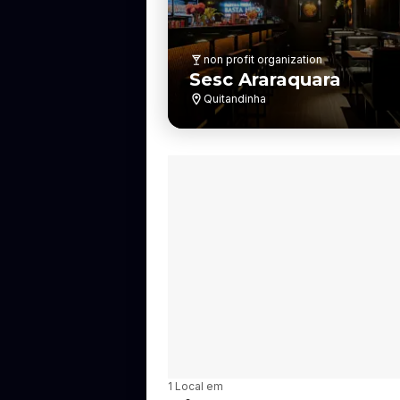
non profit organization
Sesc Araraquara
Quitandinha
B
1 Local em