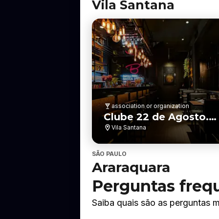
a
Vila Santana
i
r
r
o
association or organization
Clube 22 de Agosto.
Araraquara -SP
Vila Santana
SÃO PAULO
Araraquara
Perguntas frequ
Saiba quais são as perguntas m