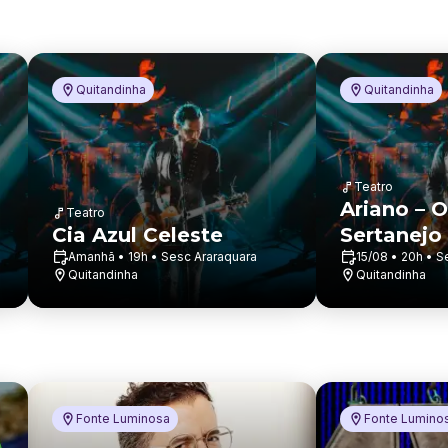
Quitandinha
Quitandinha
Teatro
Ariano – O
Teatro
Cia Azul Celeste
Sertanejo
Amanhã • 19h • Sesc Araraquara
15/08 • 20h • S
Quitandinha
Quitandinha
Fonte Luminosa
Fonte Lumino