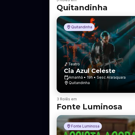
a
Quitandinha
i
r
r
o
Quitandinha
Teatro
Cia Azul Celeste
Amanhã • 19h • Sesc Araraquara
Quitandinha
B
3 Rolês em
a
Fonte Luminosa
i
r
r
o
Fonte Luminosa