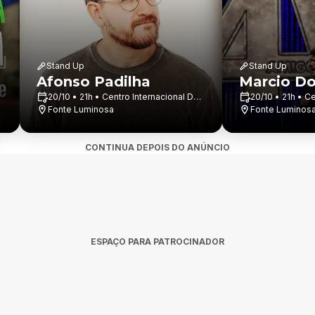
Stand Up
Stand Up
Afonso Padilha
Marcio D
20/10 • 21h • Centro Internacional De
20/10 • 21h • C
Convenção Dr....
Fonte Luminosa
Convenção Dr...
Fonte Luminos
CONTINUA DEPOIS DO ANÚNCIO
ESPAÇO PARA PATROCINADOR