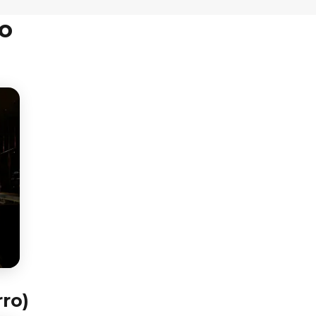
ro
ro)