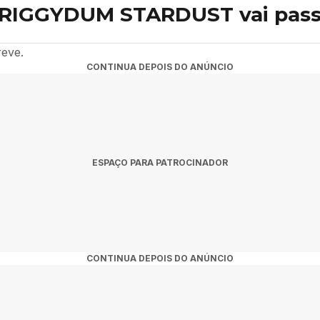
el diretamente na página.
ZIRIGGYDUM STARDUST vai pas
TARDUST confirmadas para 2026 na nossa agenda. Fique atento às 
reve.
CONTINUA DEPOIS DO ANÚNCIO
ESPAÇO PARA PATROCINADOR
CONTINUA DEPOIS DO ANÚNCIO