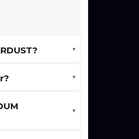
TARDUST?
▾
ê Agora para ser notificado
r?
▾
a para ser notificado quando novos
YDUM
▾
e no show desejado. Cada evento