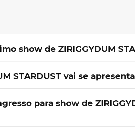
ximo show de ZIRIGGYDUM S
T confirmados na nossa agenda no momento. Ative o alerta no Rol
s.
M STARDUST vai se apresenta
ZIRIGGYDUM STARDUST na nossa agenda. Ative o alerta no Rolê Agor
ngresso para show de ZIRIGG
s de ZIRIGGYDUM STARDUST, acesse a agenda no Rolê Agora e cliqu