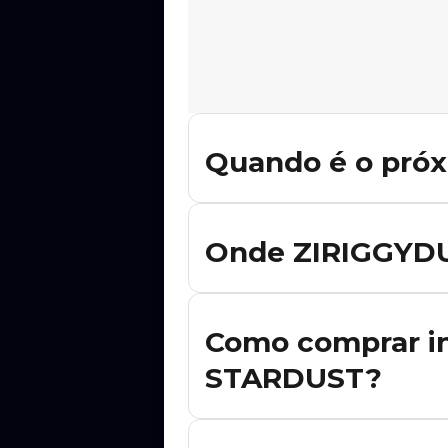
Quando é o pró
Não há shows de ZIRIGGYDUM STARDUS
quando novas datas forem divulgada
Onde ZIRIGGYDU
Ainda não há datas confirmadas de 
shows forem anunciados.
Como comprar i
STARDUST?
Para comprar ingresso para os show