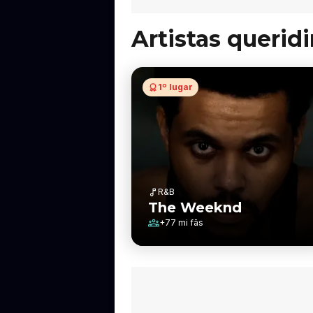
Artistas querid
1º lugar
R&B
The Weeknd
+
77 mi
fãs