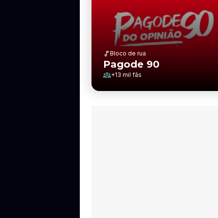
Bloco de rua
Pagode 90
+
13 mil
fãs