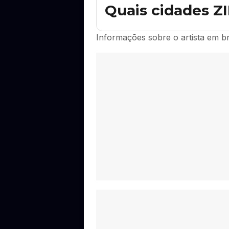
tem o link oficial de compra disponív
Quais cidades 
Ainda não há datas de ZIRIGGYDUM S
Informações sobre o artista em b