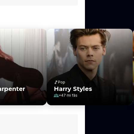
Pop
arpenter
Harry Styles
+
47 mi
fãs