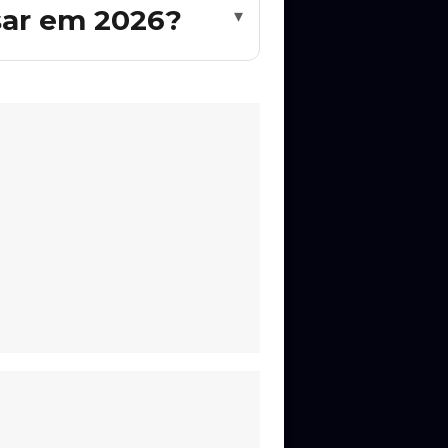
sar em 2026?
▾
novidades no Rolê Agora.