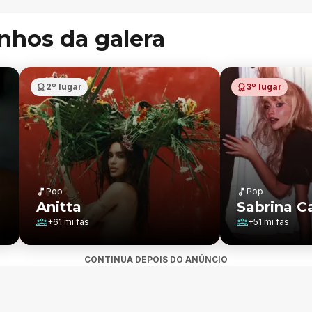
inhos da galera
2º lugar
3º lugar
Pop
Pop
Anitta
Sabrina C
+
61 mi
fãs
+
51 mi
fãs
CONTINUA DEPOIS DO ANÚNCIO