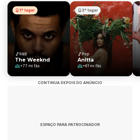
1º lugar
2º lugar
R&B
Pop
The Weeknd
Anitta
+
77 mi
fãs
+
61 mi
fãs
CONTINUA DEPOIS DO ANÚNCIO
ESPAÇO PARA PATROCINADOR