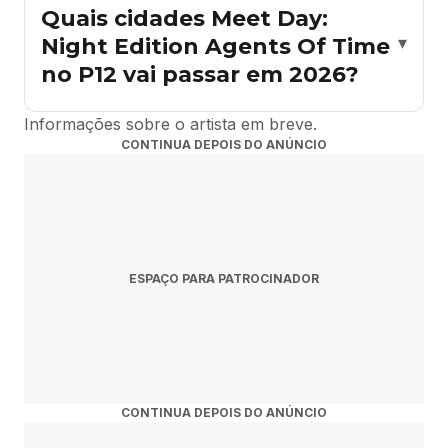
Night Edition Agents Of Time no P12, acesse a agenda
Quais cidades Meet Day:
no Rolê Agora e clique no show desejado. Cada evento
Night Edition Agents Of Time
▾
tem o link oficial de compra disponível diretamente na
no P12 vai passar em 2026?
página.
Ainda não há datas de Meet Day: Night Edition Agents
Informações sobre o artista em breve.
Of Time no P12 confirmadas para 2026 na nossa
CONTINUA DEPOIS DO ANÚNCIO
agenda. Fique atento às novidades no Rolê Agora.
ESPAÇO PARA PATROCINADOR
CONTINUA DEPOIS DO ANÚNCIO