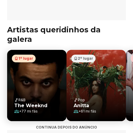
Artistas queridinhos da
galera
1º lugar
2º lugar
R&B
Pop
The Weeknd
Anitta
+
77 mi
fãs
+
61 mi
fãs
CONTINUA DEPOIS DO ANÚNCIO