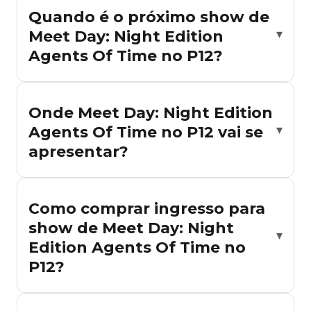
Quando é o próximo show de
Meet Day: Night Edition
▾
Agents Of Time no P12?
Não há shows de Meet Day: Night Edition Agents Of
Time no P12 confirmados na nossa agenda no
Onde Meet Day: Night Edition
momento. Ative o alerta no Rolê Agora para ser
Agents Of Time no P12 vai se
▾
notificado quando novas datas forem divulgadas.
apresentar?
Ainda não há datas confirmadas de Meet Day: Night
Edition Agents Of Time no P12 na nossa agenda. Ative o
Como comprar ingresso para
alerta no Rolê Agora para ser notificado quando novos
show de Meet Day: Night
shows forem anunciados.
▾
Edition Agents Of Time no
P12?
Para comprar ingresso para os shows de Meet Day: