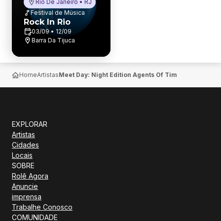
Rio De Janeiro • RJ
Festival de Música
Rock In Rio
03/09 • 12/09
Barra Da Tijuca
Home
Artistas
Meet Day: Night Edition Agents Of Time no P12
EXPLORAR
Artistas
Cidades
Locais
SOBRE
Rolê Agora
Anuncie
imprensa
Trabalhe Conosco
COMUNIDADE