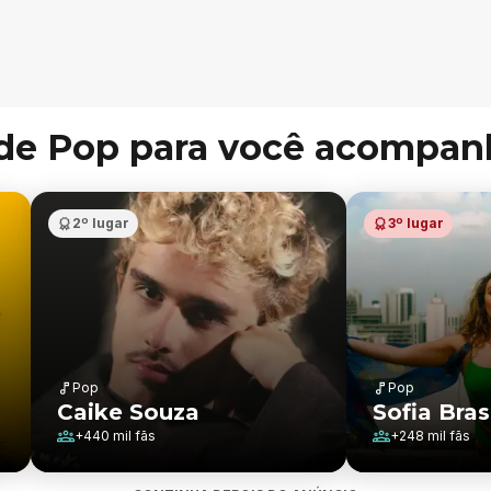
s de Pop para você acompa
2º lugar
3º lugar
Pop
Pop
Caike Souza
Sofia Bras
+
440 mil
fãs
+
248 mil
fãs