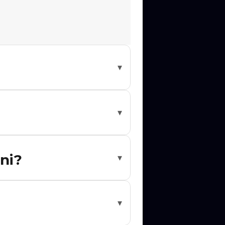
▾
 ser notificado quando novas datas
▾
otificado quando novos shows forem
ni?
▾
ado. Cada evento tem o link oficial
▾