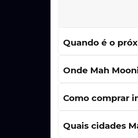
Quando é o pró
Não há shows de Mah Mooni confirma
forem divulgadas.
Onde Mah Mooni 
Ainda não há datas confirmadas de M
anunciados.
Como comprar i
Para comprar ingresso para os shows
de compra disponível diretamente na
Quais cidades M