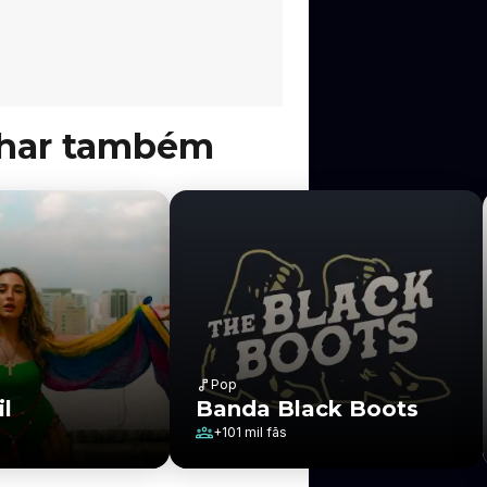
nhar também
Pop
il
Banda Black Boots
+
101 mil
fãs