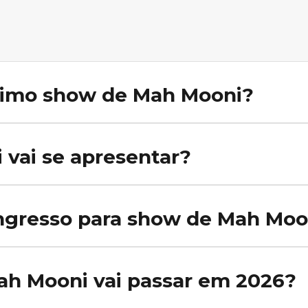
ximo show de Mah Mooni?
dos na nossa agenda no momento. Ative o alerta no Rolê Agora para
vai se apresentar?
ah Mooni na nossa agenda. Ative o alerta no Rolê Agora para ser n
ngresso para show de Mah Moo
 de Mah Mooni, acesse a agenda no Rolê Agora e clique no show desej
 página.
ah Mooni vai passar em 2026?