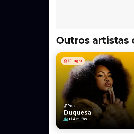
Outros artista
1º lugar
Pop
Duquesa
+
1.4 mi
fãs