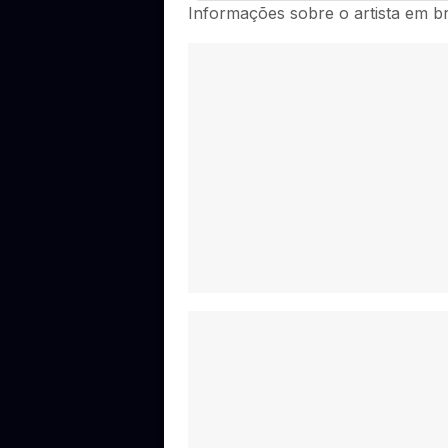
Ainda não há datas de Mah Mooni con
Informações sobre o artista em b