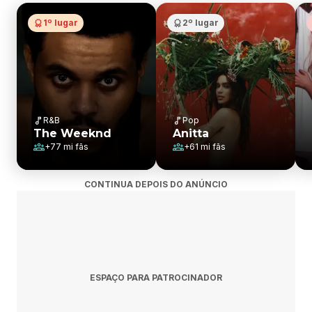
1º lugar
2º lugar
R&B
Pop
The Weeknd
Anitta
+
77 mi
fãs
+
61 mi
fãs
CONTINUA DEPOIS DO ANÚNCIO
ESPAÇO PARA PATROCINADOR