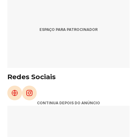
constantemente no Rolê Agora.
s 
i
n
f
ESPAÇO PARA PATROCINADOR
o
r
m
a
ç
õ
Redes Sociais
e
s
: 
⬇️
CONTINUA DEPOIS DO ANÚNCIO