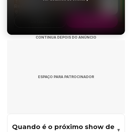
Local Para Eventos
12
Red Eventos - Jaguariúna
Sáb
Santa Úrsula
Detalhes
Quero ir
CONTINUA DEPOIS DO ANÚNCIO
ESPAÇO PARA PATROCINADOR
Quando é o próximo show de
▾