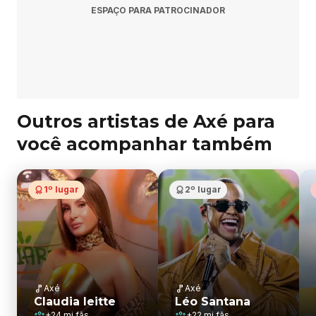
ESPAÇO PARA PATROCINADOR
Outros artistas de Axé para
você acompanhar também
1º lugar
2º lugar
Axé
Axé
Claudia leitte
Léo Santana
+
24 mi
fãs
+
22 mi
fãs