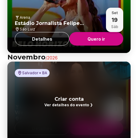
Set
Arena
19
Estádio Jornalista Felipe
Sáb
Drummond (ginásio Mineirinho)
São Luiz
Detalhes
Quero ir
Novembro
/
2026
Salvador • BA
Salvador • BA
Criar conta
Nov
Ver detalhes do evento
Local Para Eventos
14
Wet Eventos
Sáb
Paralela
Detalhes
Quero ir