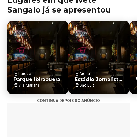
Lugares em que Ivete
Sangalo já se apresentou
Parque
Arena
Parque Ibirapuera
Estádio Jornalista
Felipe Drummond
Vila Mariana
São Luiz
(Ginásio
Mineirinho)
CONTINUA DEPOIS DO ANÚNCIO