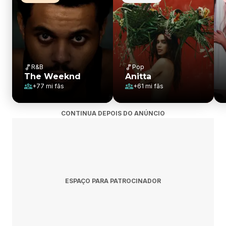
R&B
Pop
The Weeknd
Anitta
+
77 mi
fãs
+
61 mi
fãs
CONTINUA DEPOIS DO ANÚNCIO
ESPAÇO PARA PATROCINADOR