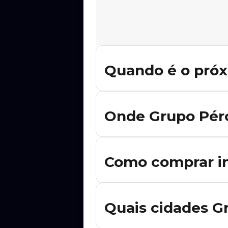
Quando é o próx
Não há shows de Grupo Pérola confir
datas forem divulgadas.
Onde Grupo Péro
Ainda não há datas confirmadas de G
anunciados.
Como comprar in
Para comprar ingresso para os shows
oficial de compra disponível diretam
Quais cidades G