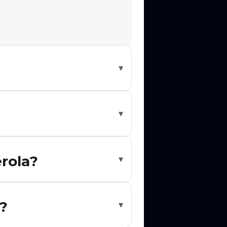
▾
ara ser notificado quando novas
▾
 notificado quando novos shows forem
rola?
▾
esejado. Cada evento tem o link
?
▾