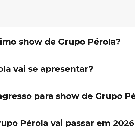
imo show de Grupo Pérola?
mados na nossa agenda no momento. Ative o alerta no Rolê Agora p
la vai se apresentar?
rupo Pérola na nossa agenda. Ative o alerta no Rolê Agora para ser
gresso para show de Grupo Pé
 de Grupo Pérola, acesse a agenda no Rolê Agora e clique no show d
ente na página.
rupo Pérola vai passar em 2026