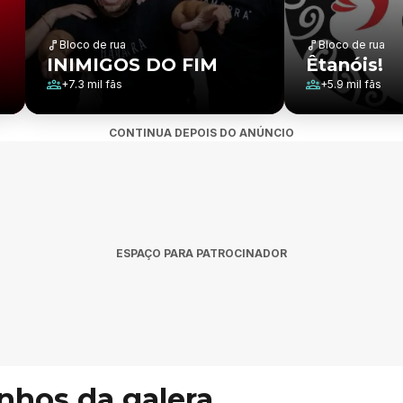
Bloco de rua
Bloco de rua
INIMIGOS DO FIM
Êtanóis!
+
7.3 mil
fãs
+
5.9 mil
fãs
CONTINUA DEPOIS DO ANÚNCIO
ESPAÇO PARA PATROCINADOR
inhos da galera