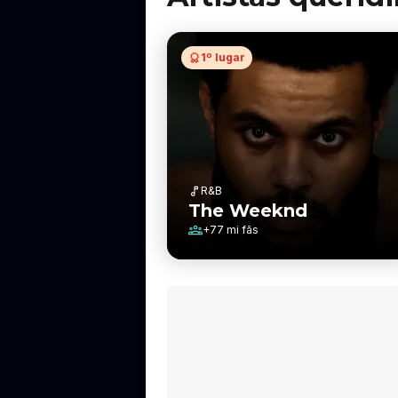
1º lugar
R&B
The Weeknd
+
77 mi
fãs