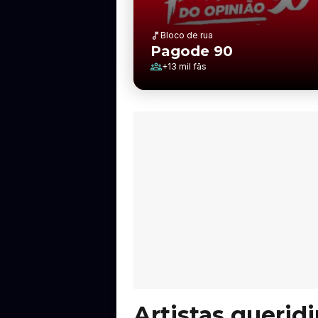
Bloco de rua
Pagode 90
+
13 mil
fãs
Artistas querid