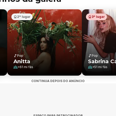
2º lugar
3º lugar
Pop
Pop
Anitta
Sabrina C
+
61 mi
fãs
+
51 mi
fãs
CONTINUA DEPOIS DO ANÚNCIO
ESPAÇO PARA PATROCINADOR