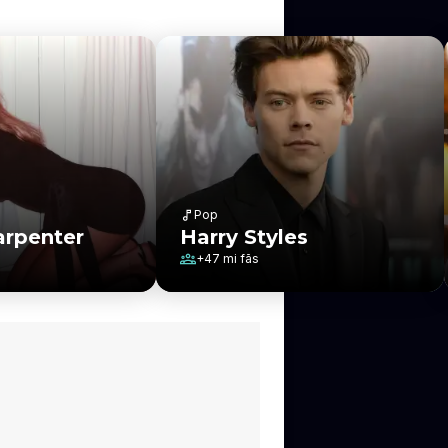
Pop
arpenter
Harry Styles
+
47 mi
fãs