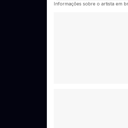
Ainda não há datas de Grupo Pérola 
Informações sobre o artista em b