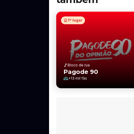
1º lugar
Bloco de rua
Pagode 90
+
13 mil
fãs