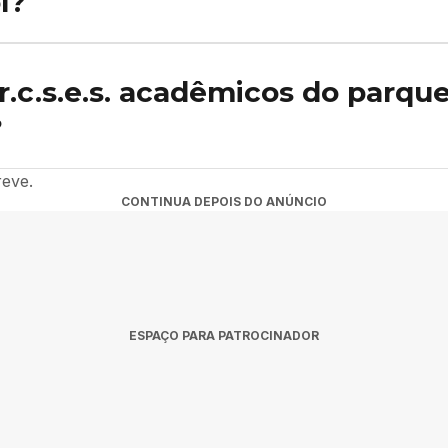
l?
de G.r.c.s.e.s. acadêmicos do parque Bristol, acesse a agenda no Rol
mpra disponível diretamente na página.
r.c.s.e.s. acadêmicos do parque 
?
cadêmicos do parque Bristol confirmadas para 2026 na nossa agenda. 
reve.
CONTINUA DEPOIS DO ANÚNCIO
ESPAÇO PARA PATROCINADOR