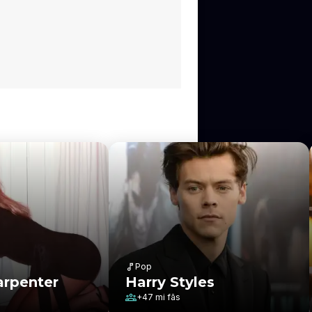
Pop
arpenter
Harry Styles
+
47 mi
fãs