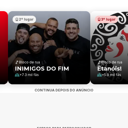
2º lugar
3º lugar
Bloco de rua
Bloco de rua
INIMIGOS DO FIM
Êtanóis!
+
7.3 mil
fãs
+
5.9 mil
fãs
CONTINUA DEPOIS DO ANÚNCIO