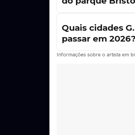
do parque Bristo
Para comprar ingresso para os shows 
Cada evento tem o link oficial de co
Quais cidades G.
passar em 2026
Ainda não há datas de G.r.c.s.e.s. a
Informações sobre o artista em b
Agora.