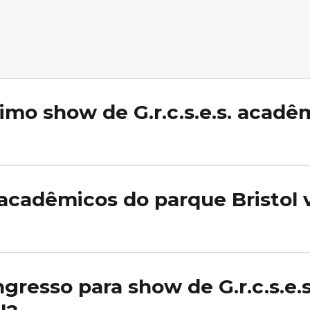
imo show de G.r.c.s.e.s. acadê
cos do parque Bristol confirmados na nossa agenda no momento. Ativ
 divulgadas.
. acadêmicos do parque Bristol 
.c.s.e.s. acadêmicos do parque Bristol na nossa agenda. Ative o aler
os.
gresso para show de G.r.c.s.e.