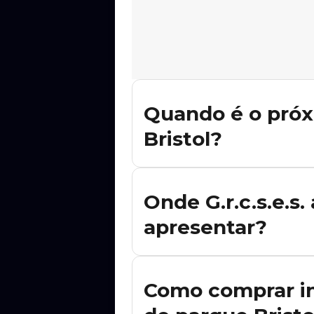
Quando é o próx
Bristol?
Não há shows de G.r.c.s.e.s. acadêmi
notificado quando novas datas forem
Onde G.r.c.s.e.s
apresentar?
Ainda não há datas confirmadas de G.r
quando novos shows forem anunciad
Como comprar in