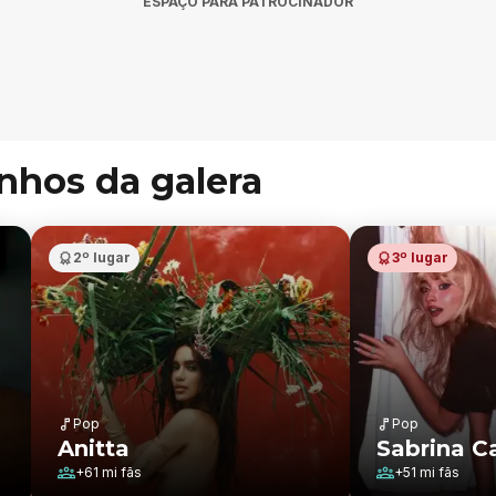
ESPAÇO PARA PATROCINADOR
inhos da galera
2º lugar
3º lugar
Pop
Pop
Anitta
Sabrina C
+
61 mi
fãs
+
51 mi
fãs