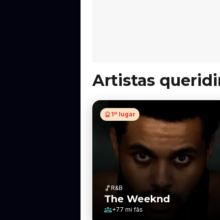
Artistas querid
1º lugar
R&B
The Weeknd
+
77 mi
fãs