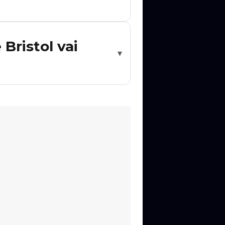
ê Agora e clique no show desejado.
Bristol vai
▾
Fique atento às novidades no Rolê