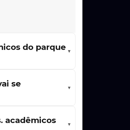
micos do parque
▾
e o alerta no Rolê Agora para ser
vai se
▾
ta no Rolê Agora para ser notificado
s. acadêmicos
▾