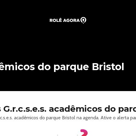
adêmicos do parque Bristol
.r.c.s.e.s. acadêmicos do parq
s.e.s. acadêmicos do parque Bristol na agenda. Ative o alerta pa