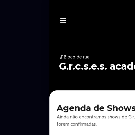
Bloco de rua
G.r.c.s.e.s. ac
Agenda de Shows G
Ainda não encontramos shows de G.r.c.
forem confirmadas.