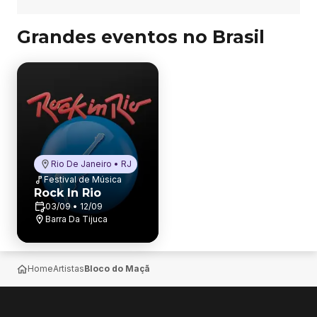
Grandes eventos no Brasil
Rio De Janeiro • RJ
Festival de Música
Rock In Rio
03/09 • 12/09
Barra Da Tijuca
Home
Artistas
Bloco do Maçã