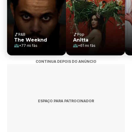
R&B
Pop
The Weeknd
Anitta
+
77 mi
fãs
+
61 mi
fãs
CONTINUA DEPOIS DO ANÚNCIO
ESPAÇO PARA PATROCINADOR