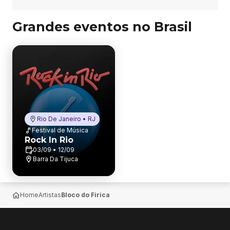
Grandes eventos no Brasil
Rio De Janeiro • RJ
Festival de Música
Rock In Rio
03/09 • 12/09
Barra Da Tijuca
Home
Artistas
Bloco do Firica