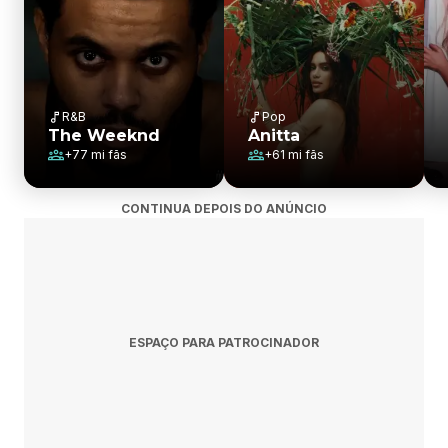
R&B
Pop
The Weeknd
Anitta
+
77 mi
fãs
+
61 mi
fãs
CONTINUA DEPOIS DO ANÚNCIO
ESPAÇO PARA PATROCINADOR