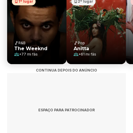
1º lugar
2º lugar
R&B
Pop
The Weeknd
Anitta
+
77 mi
fãs
+
61 mi
fãs
CONTINUA DEPOIS DO ANÚNCIO
ESPAÇO PARA PATROCINADOR